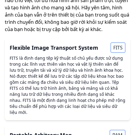
hảo cho việc tối ưu hóa hình ảnh sản phẩm trực tuyến
và tạo hình ảnh cho mạng xã hội. Hãy yên tâm, hình
ảnh của bạn vẫn ở trên thiết bị của bạn trong suốt quá
trình chuyển đổi, không bao giờ rời khỏi sự kiểm soát
của bạn hoặc bị truy cập bởi bất kỳ ai khác.
Flexible Image Transport System
FITS
FITS là định dạng tệp kỹ thuật số chủ yếu được sử dụng
trong các lĩnh vực thiên văn học và vật lý thiên văn để
lưu trữ, truyền tải và xử lý dữ liệu và hình ảnh khoa học.
Nó được thiết kế để lưu trữ các tập dữ liệu khoa học bao
gồm các mảng đa chiều và siêu dữ liệu liên quan. Tệp
FITS có thể lưu trữ hình ảnh, bảng và mảng và có khả
năng lưu trữ dữ liệu trong nhiều định dạng số khác
nhau. FITS là một định dạng linh hoạt cho phép mở rộng
tiêu chuẩn để phù hợp với các loại dữ liệu và siêu dữ
liệu mới.