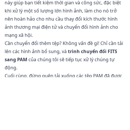
này giúp bạn tiết kiệm thời gian và công sức, đặc biệt
khi xử lý một số lượng lớn hình ảnh, làm cho nó trở
nên hoàn hảo cho nhu cầu thay đổi kích thước hình
ảnh thương mại điện tử và chuyển đổi hình ảnh cho
mạng xã hội.
Cần chuyển đổi thêm tệp? Không vấn đề gì! Chỉ cần tải
lên các hình ảnh bổ sung, và
trình chuyển đổi FITS
sang PAM
của chúng tôi sẽ tiếp tục xử lý chúng tự
động.
Cuối cùng, đừng quên tải xuống các tệp PAM đã được
chuyển đổi của bạn, hiện đã được tối ưu hóa cho việc
sử dụng trên web và mạng xã hội.
Chuyển đổi tệp FITS sang PAM có an toàn không?
Công cụ
chuyển đổi hình ảnh trực tuyến
của chúng
tôi hoàn toàn an toàn để sử dụng cho việc chuyển đổi
tệp của bạn. Tệp gốc của bạn vẫn không thay đổi trên