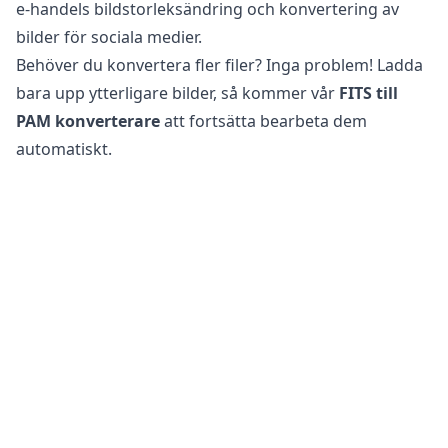
e-handels bildstorleksändring och konvertering av
bilder för sociala medier.
Behöver du konvertera fler filer? Inga problem! Ladda
bara upp ytterligare bilder, så kommer vår
FITS till
PAM konverterare
att fortsätta bearbeta dem
automatiskt.
Slutligen, glöm inte att ladda ner dina konverterade
PAM filer, som nu är optimerade för webb och
användning på sociala medier.
Är det säkert att konvertera FITS filer till PAM?
Vår
online bildkonverterare
är helt säker att använda
för att konvertera dina filer. Din ursprungliga fil förblir
oförändrad på din telefon, surfplatta eller dator. Detta
innebär att du kan återgå till originalet om den
konverterade filen inte uppfyller dina behov.
Dessutom har våra servrar inte tillgång till dina bilder