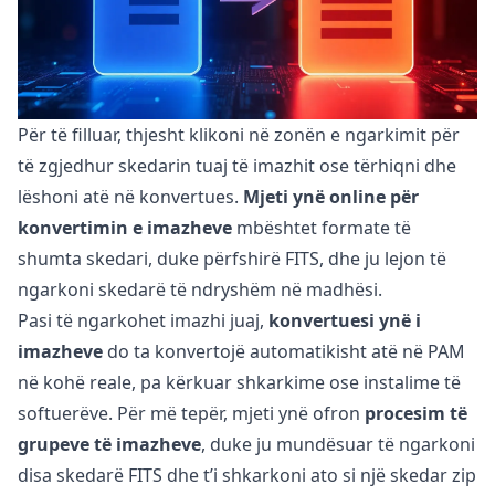
Për të filluar, thjesht klikoni në zonën e ngarkimit për
të zgjedhur skedarin tuaj të imazhit ose tërhiqni dhe
lëshoni atë në konvertues.
Mjeti ynë online për
konvertimin e imazheve
mbështet formate të
shumta skedari, duke përfshirë FITS, dhe ju lejon të
ngarkoni skedarë të ndryshëm në madhësi.
Pasi të ngarkohet imazhi juaj,
konvertuesi ynë i
imazheve
do ta konvertojë automatikisht atë në PAM
në kohë reale, pa kërkuar shkarkime ose instalime të
softuerëve. Për më tepër, mjeti ynë ofron
procesim të
grupeve të imazheve
, duke ju mundësuar të ngarkoni
disa skedarë FITS dhe t’i shkarkoni ato si një skedar zip