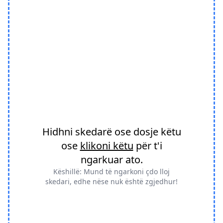
Hidhni skedarë ose dosje këtu
ose
klikoni këtu
për t'i
ngarkuar ato.
Këshillë: Mund të ngarkoni çdo lloj
skedari, edhe nëse nuk është zgjedhur!