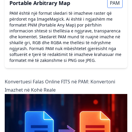
Portable Arbitrary Map
PAM
PAM është një format skedari të imazheve raster që
përdoret nga ImageMagick. Ai është i ngjashëm me
formatet PNM (Portable Any Map) por përfshin
informacion shtesë si thellësia e ngjyrave, transparenca
dhe komentet. Skedarët PAM mund të ruajnë imazhe në
shkallë gri, RGB dhe RGBA me thellësi të ndryshme
ngjyrash. Formati PAM nuk mbështetet gjerësisht nga
softuerët e tjerë të redaktimit të imazheve krahasuar me
formatet më të zakonshme si PNG ose JPEG.
Konvertuesi Falas Online FITS në PAM: Konvertoni
Imazhet në Kohë Reale