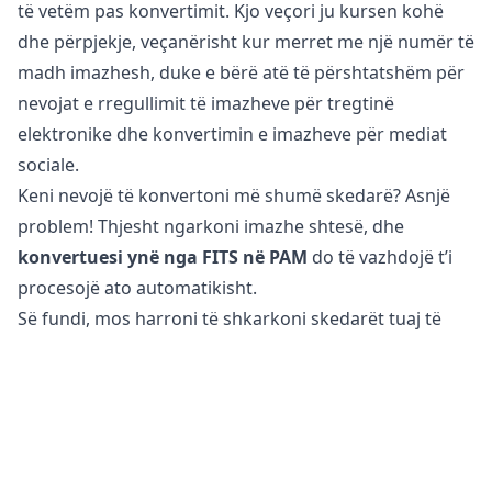
të vetëm pas konvertimit. Kjo veçori ju kursen kohë
dhe përpjekje, veçanërisht kur merret me një numër të
madh imazhesh, duke e bërë atë të përshtatshëm për
nevojat e rregullimit të imazheve për tregtinë
elektronike dhe konvertimin e imazheve për mediat
sociale.
Keni nevojë të konvertoni më shumë skedarë? Asnjë
problem! Thjesht ngarkoni imazhe shtesë, dhe
konvertuesi ynë nga FITS në PAM
do të vazhdojë t’i
procesojë ato automatikisht.
Së fundi, mos harroni të shkarkoni skedarët tuaj të
konvertuar PAM, të cilët tani janë optimizuar për
përdorim në web dhe në mediat sociale.
A është e sigurt të konvertoni skedarët FITS në PAM?
Konvertuesi ynë online i imazheve
është plotësisht i
sigurt për t’u përdorur për konvertimin e skedarëve