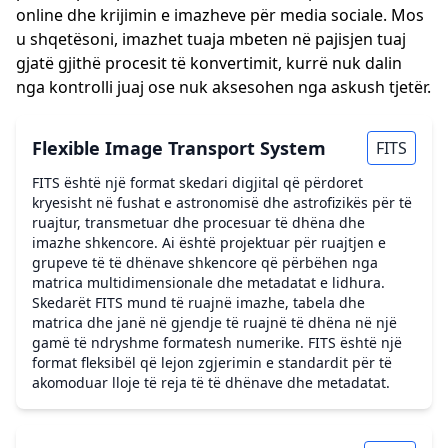
online dhe krijimin e imazheve për media sociale. Mos
u shqetësoni, imazhet tuaja mbeten në pajisjen tuaj
gjatë gjithë procesit të konvertimit, kurrë nuk dalin
nga kontrolli juaj ose nuk aksesohen nga askush tjetër.
Flexible Image Transport System
FITS
FITS është një format skedari digjital që përdoret
kryesisht në fushat e astronomisë dhe astrofizikës për të
ruajtur, transmetuar dhe procesuar të dhëna dhe
imazhe shkencore. Ai është projektuar për ruajtjen e
grupeve të të dhënave shkencore që përbëhen nga
matrica multidimensionale dhe metadatat e lidhura.
Skedarët FITS mund të ruajnë imazhe, tabela dhe
matrica dhe janë në gjendje të ruajnë të dhëna në një
gamë të ndryshme formatesh numerike. FITS është një
format fleksibël që lejon zgjerimin e standardit për të
akomoduar lloje të reja të të dhënave dhe metadatat.