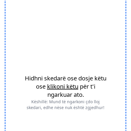
Hidhni skedarë ose dosje këtu
ose
klikoni këtu
për t'i
ngarkuar ato.
Këshillë: Mund të ngarkoni çdo lloj
skedari, edhe nëse nuk është zgjedhur!