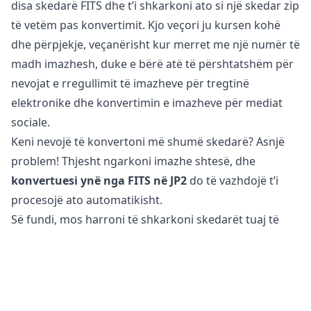
disa skedarë FITS dhe t’i shkarkoni ato si një skedar zip
të vetëm pas konvertimit. Kjo veçori ju kursen kohë
dhe përpjekje, veçanërisht kur merret me një numër të
madh imazhesh, duke e bërë atë të përshtatshëm për
nevojat e rregullimit të imazheve për tregtinë
elektronike dhe konvertimin e imazheve për mediat
sociale.
Keni nevojë të konvertoni më shumë skedarë? Asnjë
problem! Thjesht ngarkoni imazhe shtesë, dhe
konvertuesi ynë nga FITS në JP2
do të vazhdojë t’i
procesojë ato automatikisht.
Së fundi, mos harroni të shkarkoni skedarët tuaj të
konvertuar JP2, të cilët tani janë optimizuar për
përdorim në web dhe në mediat sociale.
A është e sigurt të konvertoni skedarët FITS në JP2?
Konvertuesi ynë online i imazheve
është plotësisht i