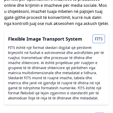
online dhe krijimin e imazheve për media sociale. Mos
u shqetësoni, imazhet tuaja mbeten në pajisjen tuaj
gjatë gjithë procesit të konvertimit, kurrë nuk dalin
nga kontrolli juaj ose nuk aksesohen nga askush tjetër.
Flexible Image Transport System
FITS
FITS është një format skedari digjital që përdoret
kryesisht në fushat e astronomisë dhe astrofizikës për të
ruajtur, transmetuar dhe procesuar të dhëna dhe
imazhe shkencore. Ai është projektuar për ruajtjen e
grupeve të të dhënave shkencore që përbëhen nga
matrica multidimensionale dhe metadatat e lidhura.
Skedarët FITS mund të ruajnë imazhe, tabela dhe
matrica dhe janë në gjendje të ruajnë të dhëna në një
gamë të ndryshme formatesh numerike. FITS është një
format fleksibël që lejon zgjerimin e standardit për të
akomoduar lloje të reja të të dhënave dhe metadatat.