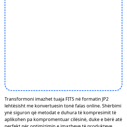
Transformoni imazhet tuaja FITS në formatin JP2
lehtësisht me konvertuesin tonë falas online. Shërbimi
ynë siguron që metodat e duhura të kompresimit të
aplikohen pa kompromentuar cilësinë, duke e bërë atë
perfekt për optimizimin e imazheve të produkteve