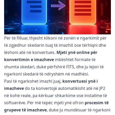
Për të filluar, thjesht klikoni në zonën e ngarkimit për
të zgjedhur skedarin tuaj të imazhit ose tërhiqni dhe
lëshoni atë në konvertues.
Mjeti ynë online për
konvertimin e imazheve
mbështet formate të
shumta skedari, duke përfshirë FITS, dhe ju lejon të
ngarkoni skedarë të ndryshëm në madhësi.
Pasi të ngarkohet imazhi juaj,
konvertuesi ynë i
imazheve
do ta konvertojë automatikisht atë në JP2
në kohë reale, pa kërkuar shkarkime ose instalime të
softuerëve. Për më tepër, mjeti ynë ofron
procesim të
grupeve të imazheve
, duke ju mundësuar të ngarkoni