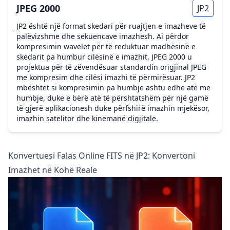
JPEG 2000
JP2
JP2 është një format skedari për ruajtjen e imazheve të
palëvizshme dhe sekuencave imazhesh. Ai përdor
kompresimin wavelet për të reduktuar madhësinë e
skedarit pa humbur cilësinë e imazhit. JPEG 2000 u
projektua për të zëvendësuar standardin origjinal JPEG
me kompresim dhe cilësi imazhi të përmirësuar. JP2
mbështet si kompresimin pa humbje ashtu edhe atë me
humbje, duke e bërë atë të përshtatshëm për një gamë
të gjerë aplikacionesh duke përfshirë imazhin mjekësor,
imazhin satelitor dhe kinemanë digjitale.
Konvertuesi Falas Online FITS në JP2: Konvertoni
Imazhet në Kohë Reale