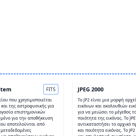
ystem
JPEG 2000
FITS
είου που χρησιμοποιείται
Το JP2 είναι μια μορφή αρχ
 και της αστροφυσικής για
εικόνων και ακολουθιών εικ
ργασία επιστημονικών
για να μειώσει το μέγεθος τ
σμένο για την αποθήκευση
ποιότητα της εικόνας. Το JP
ου αποτελούνται από
αντικαταστήσει το αρχικό 
ς μεταδεδομένες
και ποιότητα εικόνας. Το JP