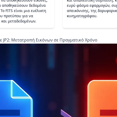
 να αποθηκεύσουν εικόνες,
και απωλεστική συμπίεση, 
 να αποθηκεύσουν δεδομένα
ευρύ φάσμα εφαρμογών, συ
Το FITS είναι μια ευέλικτη
απεικόνισης, της δορυφορικ
ου προτύπου για να
κινηματογράφου.
 και μεταδεδομένων.
ε JP2: Μετατροπή Εικόνων σε Πραγματικό Χρόνο