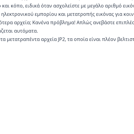
και κόπο, ειδικά όταν ασχολείστε με μεγάλο αριθμό εικόν
ηλεκτρονικού εμπορίου και μετατροπής εικόνας για κοιν
ότερα αρχεία; Κανένα πρόβλημα! Απλώς ανεβάστε επιπλέο
άζεται αυτόματα.
 τα μετατραπέντα αρχεία JP2, τα οποία είναι πλέον βελτι
α.
α FITS σε JP2?
ς είναι απολύτως ασφαλής για τη μετατροπή των αρχείων 
 σας, το tablet ή τον υπολογιστή σας. Αυτό σημαίνει ότ
ν πληροί τις ανάγκες σας.
έχουν πρόσβαση στις εικόνες ή τις φωτογραφίες σας, καθ
υσκευή. Αυτό βοηθά στη διατήρηση της ευαίσθητης πληρο
 αποθήκευση των αρχείων σας στους διακομιστές μας ή γι
 για τη μετατροπή ευαίσθητων εικόνων προϊόντων ή προ