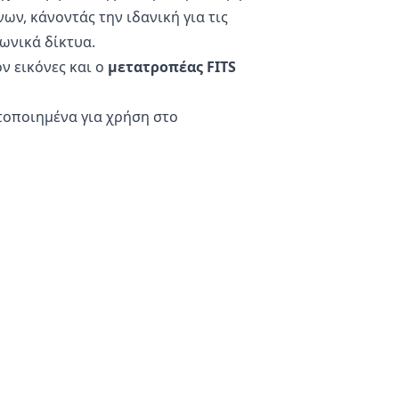
ων, κάνοντάς την ιδανική για τις
ωνικά δίκτυα.
ν εικόνες και ο
μετατροπέας FITS
στοποιημένα για χρήση στο
σας. Το αρχικό σας αρχείο
ι μπορείτε να επιστρέψετε στο
ώς όλη η επεξεργασία
φορίας σας ασφαλούς. Δεν
α την αποστολή τους μέσω του
σωπικών φωτογραφιών.