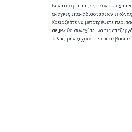
δυνατότητα σας εξοικονομεί χρόνο 
ανάγκες επαναδιαστάσεων εικόνας 
Χρειάζεστε να μετατρέψετε περισσ
σε JP2
θα συνεχίσει να τις επεξεργ
Τέλος, μην ξεχάσετε να κατεβάσετε
διαδίκτυο και στα κοινωνικά δίκτυ
Είναι ασφαλές να μετατρέψετε αρχεί
Ο
online μετατροπέας εικόνας
μα
παραμένει αμετάβλητο στο τηλέφωνό
αρχικό αν το μετατραπέν αρχείο δε
Επιπλέον, οι διακομιστές μας δεν 
πραγματοποιείται στη δική σας σ
χρειάζεται να ανησυχείτε για την
διαδικτύου, κάνοντάς το ιδανικό