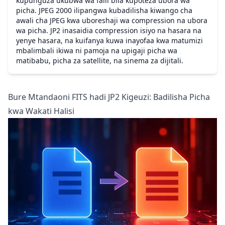
kupunguza ukubwa wa faili bila kupoteza ubora wa
picha. JPEG 2000 ilipangwa kubadilisha kiwango cha
awali cha JPEG kwa uboreshaji wa compression na ubora
wa picha. JP2 inasaidia compression isiyo na hasara na
yenye hasara, na kuifanya kuwa inayofaa kwa matumizi
mbalimbali ikiwa ni pamoja na upigaji picha wa
matibabu, picha za satellite, na sinema za dijitali.
Bure Mtandaoni FITS hadi JP2 Kigeuzi: Badilisha Picha
kwa Wakati Halisi