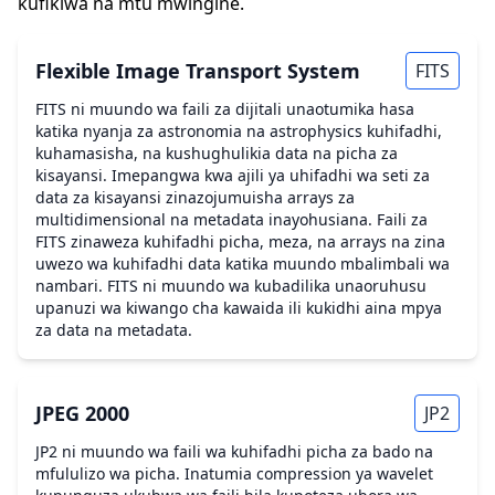
kufikiwa na mtu mwingine.
Flexible Image Transport System
FITS
FITS ni muundo wa faili za dijitali unaotumika hasa
katika nyanja za astronomia na astrophysics kuhifadhi,
kuhamasisha, na kushughulikia data na picha za
kisayansi. Imepangwa kwa ajili ya uhifadhi wa seti za
data za kisayansi zinazojumuisha arrays za
multidimensional na metadata inayohusiana. Faili za
FITS zinaweza kuhifadhi picha, meza, na arrays na zina
uwezo wa kuhifadhi data katika muundo mbalimbali wa
nambari. FITS ni muundo wa kubadilika unaoruhusu
upanuzi wa kiwango cha kawaida ili kukidhi aina mpya
za data na metadata.
JPEG 2000
JP2
JP2 ni muundo wa faili wa kuhifadhi picha za bado na
mfululizo wa picha. Inatumia compression ya wavelet