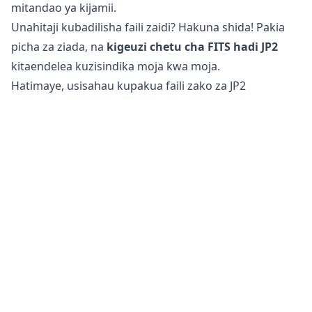
mitandao ya kijamii.
Unahitaji kubadilisha faili zaidi? Hakuna shida! Pakia
picha za ziada, na
kigeuzi chetu cha FITS hadi JP2
kitaendelea kuzisindika moja kwa moja.
Hatimaye, usisahau kupakua faili zako za JP2
zilizobadilishwa, ambazo sasa zimeboreshwa kwa
matumizi ya mtandaoni na mitandao ya kijamii.
Je, ni salama kubadilisha faili za FITS kuwa JP2?
Kigeuzi chetu cha picha mtandaoni
ni salama kabisa
kutumia kubadilisha faili zako. Faili yako ya asili inabaki
bila kubadilishwa kwenye simu yako, kibao, au
kompyuta. Hii ina maana kwamba unaweza kurudi
kwenye asili ikiwa faili iliyobadilishwa haitoshelezi
mahitaji yako.
Zaidi ya hayo, seva zetu hazifikii picha zako kwa
sababu usindikaji wote unafanyika kwenye kifaa chako