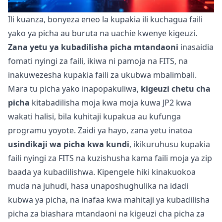
Ili kuanza, bonyeza eneo la kupakia ili kuchagua faili
yako ya picha au buruta na uachie kwenye kigeuzi.
Zana yetu ya kubadilisha picha mtandaoni
inasaidia
fomati nyingi za faili, ikiwa ni pamoja na FITS, na
inakuwezesha kupakia faili za ukubwa mbalimbali.
Mara tu picha yako inapopakuliwa,
kigeuzi chetu cha
picha
kitabadilisha moja kwa moja kuwa JP2 kwa
wakati halisi, bila kuhitaji kupakua au kufunga
programu yoyote. Zaidi ya hayo, zana yetu inatoa
usindikaji wa picha kwa kundi
, ikikuruhusu kupakia
faili nyingi za FITS na kuzishusha kama faili moja ya zip
baada ya kubadilishwa. Kipengele hiki kinakuokoa
muda na juhudi, hasa unaposhughulika na idadi
kubwa ya picha, na inafaa kwa mahitaji ya kubadilisha
picha za biashara mtandaoni na kigeuzi cha picha za