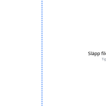
Släpp fi
Ti