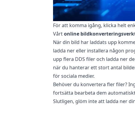
För att komma igång, klicka helt enk
Vårt
online bildkonverteringsverk
När din bild har laddats upp komm
ladda ner eller installera någon p
upp flera DDS filer och ladda ner d
när du hanterar ett stort antal bild
för sociala medier.
Behöver du konvertera fler filer? I
fortsätta bearbeta dem automatiskt
Slutligen, glöm inte att ladda ner 
Är det säkert att konvertera DDS file
Vår
online bildkonverterare
är helt
telefon, surfplatta eller dator. Dett
Dessutom har våra servrar inte tillgå