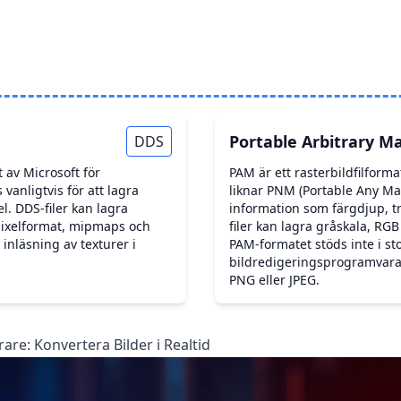
Portable Arbitrary M
DDS
t av Microsoft för
PAM är ett rasterbildfilfor
anligtvis för att lagra
liknar PNM (Portable Any Ma
l. DDS-filer kan lagra
information som färgdjup, 
ixelformat, mipmaps och
filer kan lagra gråskala, RG
inläsning av texturer i
PAM-formatet stöds inte i st
bildredigeringsprogramvara
PNG eller JPEG.
are: Konvertera Bilder i Realtid