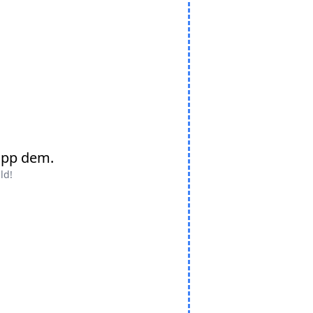
upp dem.
ld!