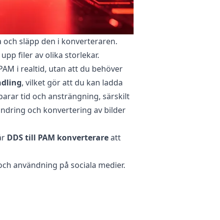
ra och släpp den i konverteraren.
upp filer av olika storlekar.
PAM i realtid, utan att du behöver
dling
, vilket gör att du kan ladda
arar tid och ansträngning, särskilt
sändring och konvertering av bilder
år
DDS till PAM konverterare
att
 och användning på sociala medier.
gliga fil förblir oförändrad på din
e filen inte uppfyller dina behov.
på din egen enhet. Detta hjälper till