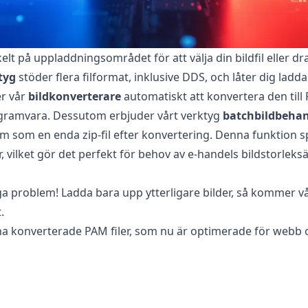
elt på uppladdningsområdet för att välja din bildfil eller d
tyg
stöder flera filformat, inklusive DDS, och låter dig ladda 
er vår
bildkonverterare
automatiskt att konvertera den till 
rogramvara. Dessutom erbjuder vårt verktyg
batchbildbehan
em som en enda zip-fil efter konvertering. Denna funktion sp
er, vilket gör det perfekt för behov av e-handels bildstorlek
nga problem! Ladda bara upp ytterligare bilder, så kommer v
.
dina konverterade PAM filer, som nu är optimerade för webb
r till PAM?
 säker att använda för att konvertera dina filer. Din ursprun
a innebär att du kan återgå till originalet om den konverterad
ng till dina bilder eller foton eftersom all bearbetning sker 