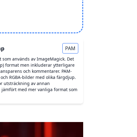
ap
PAM
mat som används av ImageMagick. Det
p) format men inkluderar ytterligare
transparens och kommentarer. PAM-
B och RGBA-bilder med olika färgdjup.
or utsträckning av annan
 jämfört med mer vanliga format som