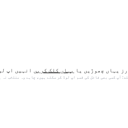
رز یہاں چھوڑیں یا
یہاں کلک کریں
انہیں اپ لو
ه: آپ کسی بھی فائل کی قسم اپ لوڈ کر سکتے ہیں، چاہے وہ منتخب نہ ہ