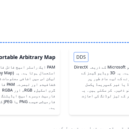
ortable Arbitrary Map
DDS
DDS ایک راسٹر امیج فائل فارمیٹ ہے جو Microsoft کے ذریعہ DirectX
PAM ایک راسٹر امیج فائل ف
کے ساتھ استعمال کے لیے تیار کیا گیا ہے۔ یہ 3D ویڈیو گیمز کے
نے کے لیے عام طور پر
لیکن اس میں اضافی معلومات ش
ئلیں کمپریسڈ یا غیر کمپریسڈ پکسل
شفافیت
ا چینلز کو ذخیرہ کر سکتی ہیں۔ یہ
 کے تیز لوڈنگ کی اجازت
فارمیٹ دوسرے امیج ایڈیٹنگ س
فار
ہے۔