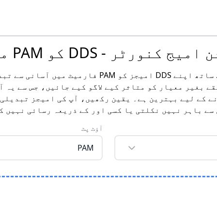
ٹر - DDS کو PAM میں تبدیل کریں
ہمارے مفت آن لائن امیج کنورٹر کے ساتھ اپنے DDS امی
ے بغیر معیار کو متاثر کیے لاگو کیے جائیں، جس سے یہ آ
 کے لیے بہترین ہے۔ یقین رکھیں، آپ کی امیجز تبدیلی ک
سے باہر نہیں نکلتی یا کسی اور کے ذریعہ رسائی نہیں ک
آؤٹ پٹ
PAM