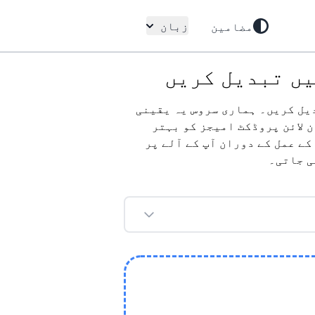
زبان
مضامین
جز کو PAM فارمیٹ میں آسانی سے تبدیل کریں۔ ہماری سروس یہ یقینی
ن لائن پروڈکٹ امیجز کو بہتر
ے عمل کے دوران آپ کے آلے پر
ی جاتی۔