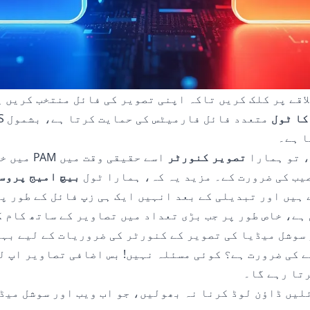
لاقے پر کلک کریں تاکہ اپنی تصویر کی فائل منتخب کریں 
کا ٹول
ا ہے۔
، تو ہمارا
تصویر کنورٹر
اسے حقیقی 
یب کی ضرورت کے۔ مزید یہ کہ، ہمارا ٹول
بیچ امیج پروس
کر سکتے ہیں اور تبدیلی کے بعد انہیں ایک ہی زپ فائل کے طور
ہے، خاص طور پر جب بڑی تعداد میں تصاویر کے ساتھ کام ک
 سوشل میڈیا کی تصویر کے کنورٹر کی ضروریات کے لیے بہ
ے کی ضرورت ہے؟ کوئی مسئلہ نہیں! بس اضافی تصاویر اپ 
تا رہے گا۔
یں، اپنے تبدیل شدہ PAM فائلیں ڈاؤن لوڈ کرنا نہ بھولیں، جو اب ویب اور