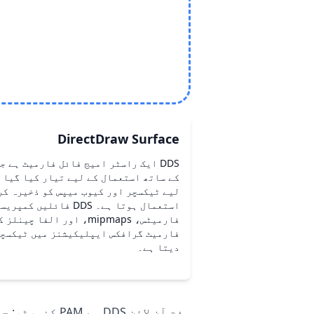
DirectDraw Surface
لیے ٹیکسچر اور کیوب میپس کو ذخیرہ کر
استعمال ہوتا ہے۔ DDS فا
فارمیٹس، mipmaps، اور الف
فارمیٹ گرافکس ایپلیکیشنز میں ٹیکسچر
دیتا ہے۔
مفت آن لائن DDS سے PAM کنورٹر: حقیقی وقت میں تصاویر تبدیل کریں