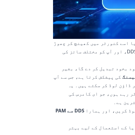
یا اسے کنورٹر میں کھینچ کر چھوڑ
متعدد فائل فارمیٹس کی حمایت کرتا ہے، بشمول DDS، اور آپ کو مختلف سائز کی
وقت میں PAM میں خود بخود تبدیل کر دے گا، بغیر
یسنگ
کی پیشکش کرتا ہے، جس سے آپ
 پر ڈاؤن لوڈ کر سکتے ہیں۔ یہ
ر رہے ہوں، جو ای کامرس کی
ترین ہے۔
لوڈ کریں، اور ہمارا
DDS سے PAM
 سوشل میڈیا کے استعمال کے لیے بہتر