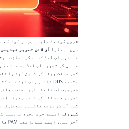
شروع کرنے کے لیے، بس اپ لوڈ کے ع
دیں۔ ہمارا
آن لائن تصویر تبدیلی 
فائلیں اپ لوڈ کرنے کی اجازت دیت
جب آپ کی تصویر اپ لوڈ ہو جائے گی
کسی سافٹ ویئر کی ڈاؤن لوڈ یا تنص
متعدد DDS فائلیں اپ لوڈ 
خصوصیت آپ کا وقت اور محنت بچاتی 
تصویر کے سائز کو تبدیل کرنے اور
کیا آپ کو مزید فائلیں تبدیل کرن
کنورٹر
انہیں خود بخود پروسیس کر
آخر م