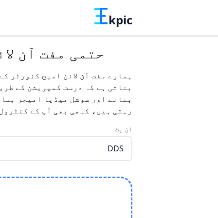
kpic
حتمی مفت آن لائن امیج کنور
بناتی ہے کہ درست کمپریشن کے طریق
بنانے اور سوشل میڈیا امیجز بنانے
رہتی ہیں، کبھی بھی آپ کے کنٹرول 
ان پٹ
DDS