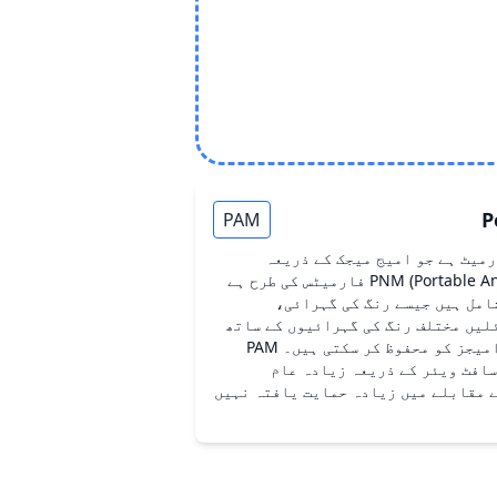
P
PAM
ارمیٹ ہے جو امیج میجک کے ذریعہ
استعمال ہوتا ہے۔ یہ PNM (Portable Any Map) فارمیٹس کی طرح ہے
امل ہیں جیسے رنگ کی گہرائی،
، اور تبصرے۔ PAM فائلیں مختلف رنگ کی گہرائیوں کے ساتھ
گری اسکیل، RGB، اور RGBA امیجز کو محفوظ کر سکتی ہیں۔ PAM
افٹ ویئر کے ذریعہ زیادہ عام
میٹس جیسے PNG یا JPEG کے مقابلے میں زیادہ حمایت یافتہ نہیں