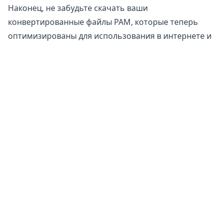
Наконец, не забудьте скачать ваши
конвертированные файлы PAM, которые теперь
оптимизированы для использования в интернете и
социальных сетях.
Безопасно ли конвертировать файлы DDS в PAM?
Наш
онлайн конвертер изображений
совершенно безопасен для использования при
конвертации ваших файлов. Ваш оригинальный
файл остается неизменным на вашем телефоне,
планшете или компьютере. Это означает, что вы
можете вернуться к оригиналу, если
конвертированный файл не соответствует вашим
требованиям.
Кроме того, наши серверы не имеют доступа к
вашим изображениям или фотографиям, так как вся
обработка происходит на вашем устройстве. Это