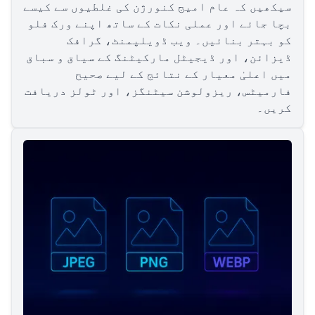
سیکھیں کہ عام امیج کنورژن کی غلطیوں سے کیسے
بچا جائے اور عملی نکات کے ساتھ اپنے ورک فلو
کو بہتر بنائیں۔ ویب ڈویلپمنٹ، گرافک
ڈیزائن، اور ڈیجیٹل مارکیٹنگ کے سیاق و سباق
میں اعلیٰ معیار کے نتائج کے لیے صحیح
فارمیٹس، ریزولوشن سیٹنگز، اور ٹولز دریافت
کریں۔