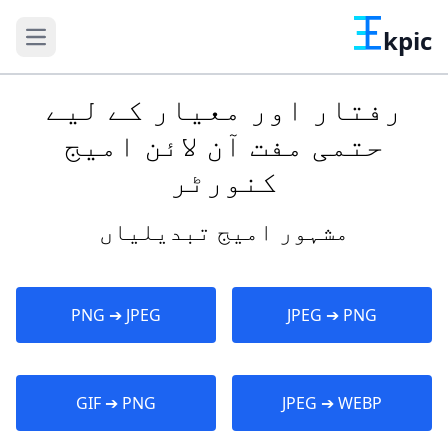
kpic
رفتار اور معیار کے لیے
حتمی مفت آن لائن امیج
کنورٹر
مشہور امیج تبدیلیاں
PNG ➔ JPEG
JPEG ➔ PNG
GIF ➔ PNG
JPEG ➔ WEBP