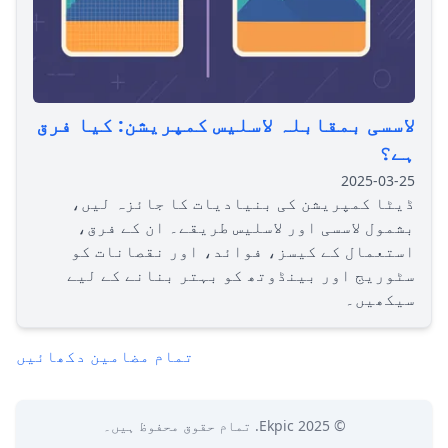
لاسسی بمقابلہ لاسلیس کمپریشن: کیا فرق
ہے؟
2025-03-25
ڈیٹا کمپریشن کی بنیادیات کا جائزہ لیں،
بشمول لاسسی اور لاسلیس طریقے۔ ان کے فرق،
استعمال کے کیسز، فوائد، اور نقصانات کو
سٹوریج اور بینڈوتھ کو بہتر بنانے کے لیے
سیکھیں۔
تمام مضامین دکھائیں
© 2025
Ekpic
. تمام حقوق محفوظ ہیں۔