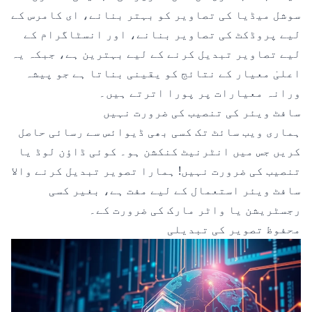
سوشل میڈیا کی تصاویر کو بہتر بنانے، ای کامرس کے
لیے پروڈکٹ کی تصاویر بنانے، اور انسٹاگرام کے
لیے تصاویر تبدیل کرنے کے لیے بہترین ہے، جبکہ یہ
اعلیٰ معیار کے نتائج کو یقینی بناتا ہے جو پیشہ
ورانہ معیارات پر پورا اترتے ہیں۔
سافٹ ویئر کی تنصیب کی ضرورت نہیں
ہماری ویب سائٹ تک کسی بھی ڈیوائس سے رسائی حاصل
کریں جس میں انٹرنیٹ کنکشن ہو۔ کوئی ڈاؤن لوڈ یا
تنصیب کی ضرورت نہیں! ہمارا تصویر تبدیل کرنے والا
سافٹ ویئر استعمال کے لیے مفت ہے، بغیر کسی
رجسٹریشن یا واٹر مارک کی ضرورت کے۔
محفوظ تصویر کی تبدیلی