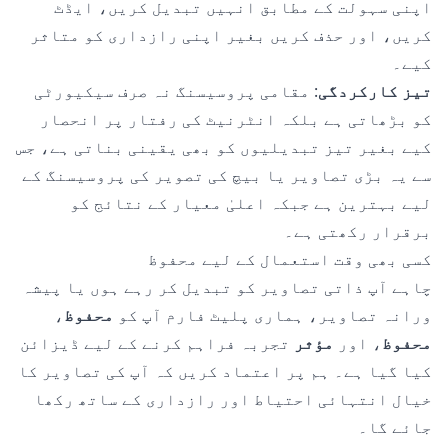
اپنی سہولت کے مطابق انہیں تبدیل کریں، ایڈٹ
کریں، اور حذف کریں بغیر اپنی رازداری کو متاثر
کیے۔
تیز کارکردگی
: مقامی پروسیسنگ نہ صرف سیکیورٹی
کو بڑھاتی ہے بلکہ انٹرنیٹ کی رفتار پر انحصار
کیے بغیر تیز تبدیلیوں کو بھی یقینی بناتی ہے، جس
سے یہ بڑی تصاویر یا بیچ کی تصویر کی پروسیسنگ کے
لیے بہترین ہے جبکہ اعلیٰ معیار کے نتائج کو
برقرار رکھتی ہے۔
کسی بھی وقت استعمال کے لیے محفوظ
چاہے آپ ذاتی تصاویر کو تبدیل کر رہے ہوں یا پیشہ
ورانہ تصاویر، ہماری پلیٹ فارم آپ کو
محفوظ
،
محفوظ
، اور
مؤثر
تجربہ فراہم کرنے کے لیے ڈیزائن
کیا گیا ہے۔ ہم پر اعتماد کریں کہ آپ کی تصاویر کا
خیال انتہائی احتیاط اور رازداری کے ساتھ رکھا
جائے گا۔