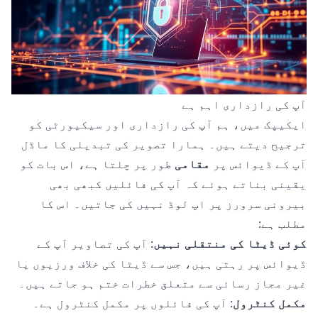
آپ کی رازداری اہم ہے
ایکیپک میں، ہم آپ کی رازداری اور سیکیورٹی کو
ترجیح دیتے ہیں۔ ہمارا تصویر کی تبدیلی کا ماڈل
آپ کے ڈیوائس پر
مقامی
طور پر چلتا ہے، اس بات کو
یقینی بناتے ہوئے کہ آپ کی فائلیں کبھی بھی
بیرونی سرورز پر اپ لوڈ نہیں کی جاتیں۔ اس کا
مطلب ہے:
کوئی ڈیٹا کی منتقلی نہیں
: آپ کی تصاویر آپ کے
ڈیوائس پر رہتی ہیں، جس سے ڈیٹا کی خلاف ورزیوں یا
غیر مجاز رسائی سے متعلق خطرات ختم ہو جاتے ہیں۔
مکمل کنٹرول
: آپ کی فائلوں پر مکمل کنٹرول ہے۔