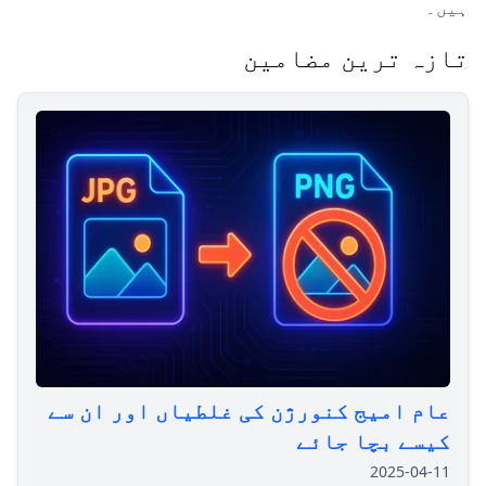
ہیں۔
تازہ ترین مضامین
عام امیج کنورژن کی غلطیاں اور ان سے
کیسے بچا جائے
2025-04-11