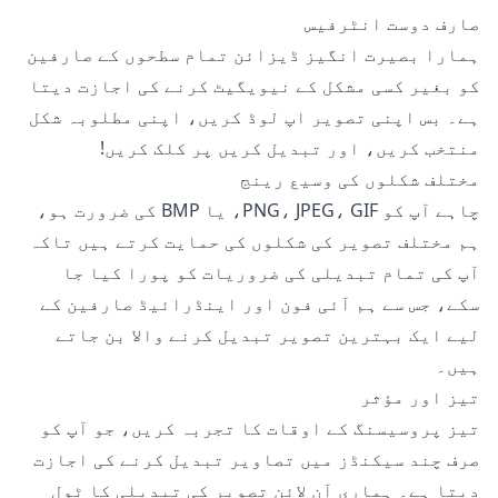
صارف دوست انٹرفیس
ہمارا بصیرت انگیز ڈیزائن تمام سطحوں کے صارفین
کو بغیر کسی مشکل کے نیویگیٹ کرنے کی اجازت دیتا
ہے۔ بس اپنی تصویر اپ لوڈ کریں، اپنی مطلوبہ شکل
منتخب کریں، اور تبدیل کریں پر کلک کریں!
مختلف شکلوں کی وسیع رینج
چاہے آپ کو PNG، JPEG، GIF، یا BMP کی ضرورت ہو،
ہم مختلف تصویر کی شکلوں کی حمایت کرتے ہیں تاکہ
آپ کی تمام تبدیلی کی ضروریات کو پورا کیا جا
سکے، جس سے ہم آئی فون اور اینڈرائیڈ صارفین کے
لیے ایک بہترین تصویر تبدیل کرنے والا بن جاتے
ہیں۔
تیز اور مؤثر
تیز پروسیسنگ کے اوقات کا تجربہ کریں، جو آپ کو
صرف چند سیکنڈز میں تصاویر تبدیل کرنے کی اجازت
دیتا ہے۔ ہماری آن لائن تصویر کی تبدیلی کا ٹول