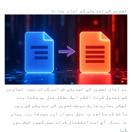
تصویر کی تبدیلی کو آسان بنانا
ہم آسان تصویر کی تبدیلی فراہم کرتے ہیں۔
تصاویر
کو تبدیل کرنا
اکثر ایک مشکل عمل ہو سکتا ہے،
لیکن ہماری صارف دوست تصویر کی تبدیلی کی ویب
سائٹ کے ساتھ، یہ عمل ہموار اور سیدھا ہے۔ یہاں
یہ ہے کہ آپ اسے استعمال کرنے میں کیوں خوش ہوں
گے: