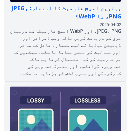
بہترین امیج فارمیٹ کا انتخاب: JPEG،
PNG، یا WebP؟
2025-04-02
JPEG، PNG، اور WebP امیج فارمیٹس کے درمیان
فرق کو دریافت کریں تاکہ ویب ڈیزائن اور
ڈیجیٹل میڈیا کے لیے معیار، فائل کے سائز،
اور فعالیت کو بہتر بنایا جا سکے۔ سیکھیں کہ
ہر فارمیٹ کو کب استعمال کرنا ہے تاکہ
تصاویر، گرافکس، اور متحرک تصاویر کی
کارکردگی اور بصری کشش کو بڑھایا جا سکے۔