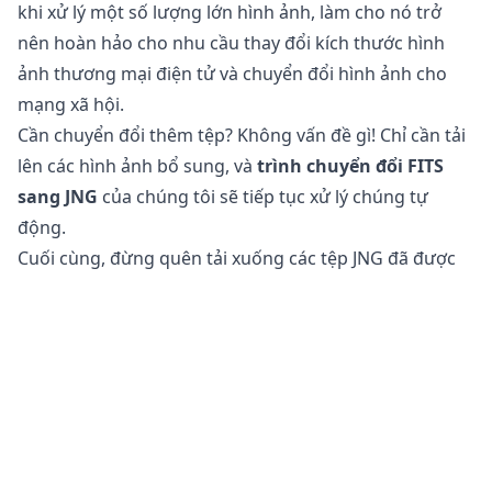
khi xử lý một số lượng lớn hình ảnh, làm cho nó trở
nên hoàn hảo cho nhu cầu thay đổi kích thước hình
ảnh thương mại điện tử và chuyển đổi hình ảnh cho
mạng xã hội.
Cần chuyển đổi thêm tệp? Không vấn đề gì! Chỉ cần tải
lên các hình ảnh bổ sung, và
trình chuyển đổi FITS
sang JNG
của chúng tôi sẽ tiếp tục xử lý chúng tự
động.
Cuối cùng, đừng quên tải xuống các tệp JNG đã được
chuyển đổi của bạn, hiện đã được tối ưu hóa cho việc
sử dụng trên web và mạng xã hội.
Chuyển đổi tệp FITS sang JNG có an toàn không?
Công cụ
chuyển đổi hình ảnh trực tuyến
của chúng
tôi hoàn toàn an toàn để sử dụng cho việc chuyển đổi
tệp của bạn. Tệp gốc của bạn vẫn không thay đổi trên
điện thoại, máy tính bảng hoặc máy tính của bạn. Điều