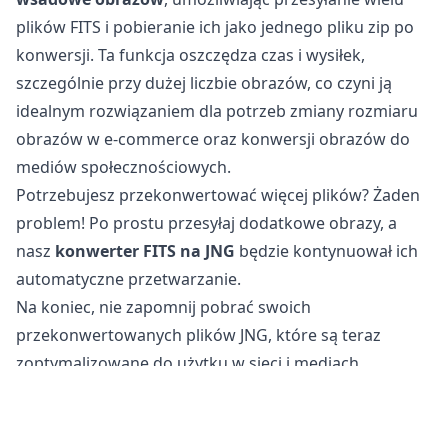
plików FITS i pobieranie ich jako jednego pliku zip po
konwersji. Ta funkcja oszczędza czas i wysiłek,
szczególnie przy dużej liczbie obrazów, co czyni ją
idealnym rozwiązaniem dla potrzeb zmiany rozmiaru
obrazów w e-commerce oraz konwersji obrazów do
mediów społecznościowych.
Potrzebujesz przekonwertować więcej plików? Żaden
problem! Po prostu przesyłaj dodatkowe obrazy, a
nasz
konwerter FITS na JNG
będzie kontynuował ich
automatyczne przetwarzanie.
Na koniec, nie zapomnij pobrać swoich
przekonwertowanych plików JNG, które są teraz
zoptymalizowane do użytku w sieci i mediach
społecznościowych.
Czy konwersja plików FITS na JNG jest bezpieczna?
Nasze
internetowe narzędzie do konwersji obrazów