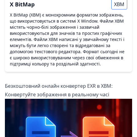
X BitMap
XBM
X BitMap (XBM) є монохромним форматом зображень,
що використовується в системі X Window. Файли XBM
містять чорно-білі зображення і зазвичай
використовуються для значків та простих графічних
елементів. Файли XBM написані у звичайному тексті і
можуть бути легко створені та відредаговані за
допомогою текстового редактора. Формат сьогодні не
є широко використовуваним через свої обмеження в
підтримці кольору та роздільній здатності.
Безкоштовний онлайн конвертер EXR в XBM:
Конвертуйте зображення в реальному часі