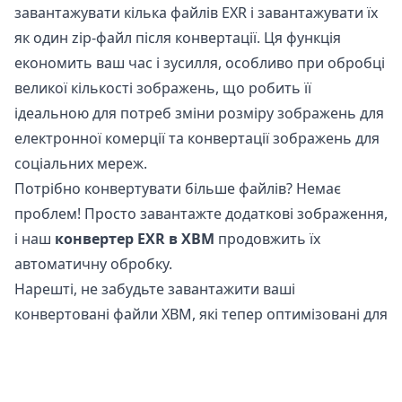
завантажувати кілька файлів EXR і завантажувати їх
як один zip-файл після конвертації. Ця функція
економить ваш час і зусилля, особливо при обробці
великої кількості зображень, що робить її
ідеальною для потреб зміни розміру зображень для
електронної комерції та конвертації зображень для
соціальних мереж.
Потрібно конвертувати більше файлів? Немає
проблем! Просто завантажте додаткові зображення,
і наш
конвертер EXR в XBM
продовжить їх
автоматичну обробку.
Нарешті, не забудьте завантажити ваші
конвертовані файли XBM, які тепер оптимізовані для
використання в Інтернеті та соціальних мережах.
Чи безпечно конвертувати файли EXR в XBM?
Наш
онлайн конвертер зображень
абсолютно