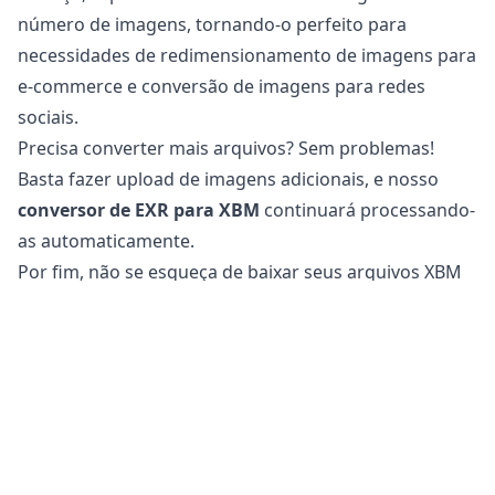
número de imagens, tornando-o perfeito para
necessidades de redimensionamento de imagens para
e-commerce e conversão de imagens para redes
sociais.
Precisa converter mais arquivos? Sem problemas!
Basta fazer upload de imagens adicionais, e nosso
conversor de EXR para XBM
continuará processando-
as automaticamente.
Por fim, não se esqueça de baixar seus arquivos XBM
convertidos, que agora estão otimizados para uso na
web e em redes sociais.
É seguro converter arquivos EXR para XBM?
Nosso
conversor de imagens online
é
completamente seguro para usar na conversão de
seus arquivos. Seu arquivo original permanece
inalterado em seu telefone, tablet ou computador. Isso