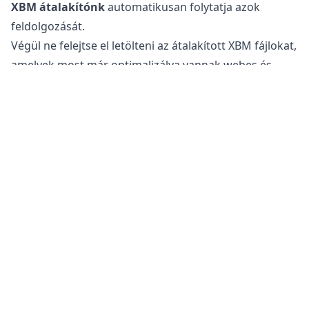
XBM átalakítónk
automatikusan folytatja azok
feldolgozását.
Végül ne felejtse el letölteni az átalakított XBM fájlokat,
amelyek most már optimalizálva vannak webes és
közösségi média használatra.
Biztonságos a EXR fájlok XBM formátumra való
átalakítása?
Az
online képátalakítónk
teljesen biztonságos a
fájlok átalakításához. Az eredeti fájl változatlan marad
a telefonján, táblagépén vagy számítógépén. Ez azt
jelenti, hogy visszatérhet az eredetihez, ha az
átalakított fájl nem felel meg az igényeinek.
Ezenkívül a szervereink nem férnek hozzá a képeihez,
mivel minden feldolgozás a saját eszközén történik. Ez
segít megőrizni érzékeny információit biztonságban.
Nem kell aggódnia amiatt, hogy a fájlokat a