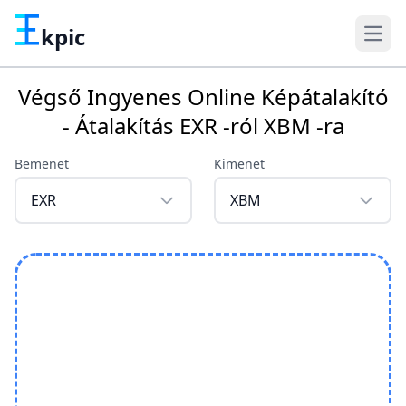
kpic
Végső Ingyenes Online Képátalakító
- Átalakítás EXR -ról XBM -ra
Bemenet
Kimenet
EXR
XBM