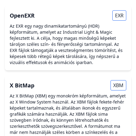
OpenEXR
EXR
Az EXR egy nagy dinamikatartományú (HDR)
képformátum, amelyet az Industrial Light & Magic
fejlesztett ki. A célja, hogy magas minőségű képeket
tároljon széles szín- és fényerősségi tartománnyal. Az
EXR fájlok támogatják a veszteségmentes tömörítést, és
képesek több rétegű képek tárolására, így népszerű a
vizuális effektusok és animációs iparban.
X BitMap
XBM
Az X BitMap (XBM) egy monokróm képformátum, amelyet
az X Window System használ. Az XBM fájlok fekete-fehér
képeket tartalmaznak, és általában ikonok és egyszerű
grafikák számára használják. Az XBM fájlok sima
szövegben íródnak, és könnyen létrehozhatók és
szerkeszthetők szövegszerkesztővel. A formátumot ma
már nem használják széles körben a színkezelés és a