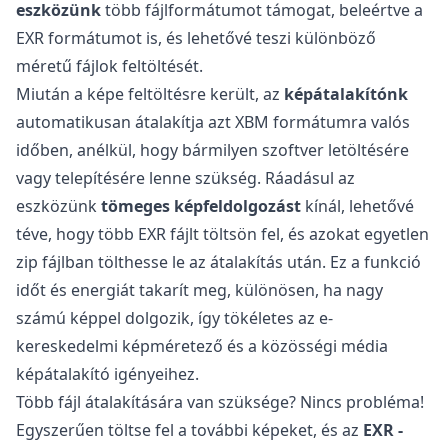
eszközünk
több fájlformátumot támogat, beleértve a
EXR formátumot is, és lehetővé teszi különböző
méretű fájlok feltöltését.
Miután a képe feltöltésre került, az
képátalakítónk
automatikusan átalakítja azt XBM formátumra valós
időben, anélkül, hogy bármilyen szoftver letöltésére
vagy telepítésére lenne szükség. Ráadásul az
eszközünk
tömeges képfeldolgozást
kínál, lehetővé
téve, hogy több EXR fájlt töltsön fel, és azokat egyetlen
zip fájlban tölthesse le az átalakítás után. Ez a funkció
időt és energiát takarít meg, különösen, ha nagy
számú képpel dolgozik, így tökéletes az e-
kereskedelmi képméretező és a közösségi média
képátalakító igényeihez.
Több fájl átalakítására van szüksége? Nincs probléma!
Egyszerűen töltse fel a további képeket, és az
EXR -