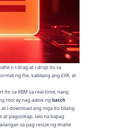
he o i-drag at i-drop ito sa
mat ng file, kabilang ang EXR, at
 ito sa XBM sa real-time, nang
ng tool ay nag-aalok ng
batch
 at i-download ang mga ito bilang
s at pagsisikap, lalo na kapag
ilangan sa pag-resize ng imahe