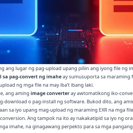
 ang lugar ng pag-upload upang piliin ang iyong file ng ima
ol sa pag-convert ng imahe
ay sumusuporta sa maraming for
load ng mga file na may iba’t ibang laki.
he, ang aming
image converter
ay awtomatikong iko-convert
-download o pag-install ng software. Bukod dito, ang ami
daan sa iyo upang mag-upload ng maraming EXR na mga file
 conversion. Ang tampok na ito ay nakakatipid sa iyo ng ora
 mga imahe, na ginagawang perpekto para sa mga panganga