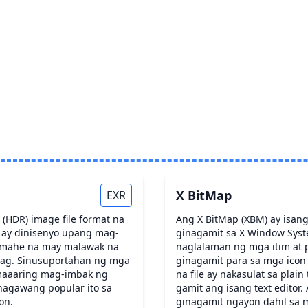
X BitMap
EXR
(HDR) image file format na
Ang X BitMap (XBM) ay isa
to ay dinisenyo upang mag-
ginagamit sa X Window Syst
imahe na may malawak na
naglalaman ng mga itim at 
nag. Sinusuportahan ng mga
ginagamit para sa mga icon
t maaaring mag-imbak ng
na file ay nakasulat sa plain
nagawang popular ito sa
gamit ang isang text editor
on.
ginagamit ngayon dahil sa m