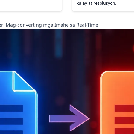
kulay at resolusyon.
er: Mag-convert ng mga Imahe sa Real-Time