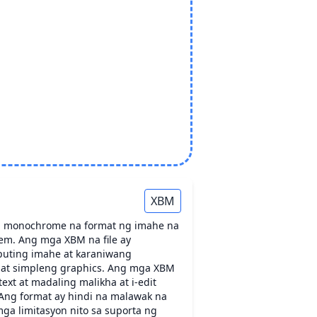
XBM
ng monochrome na format ng imahe na
em. Ang mga XBM na file ay
puting imahe at karaniwang
 at simpleng graphics. Ang mga XBM
 text at madaling malikha at i-edit
. Ang format ay hindi na malawak na
ga limitasyon nito sa suporta ng