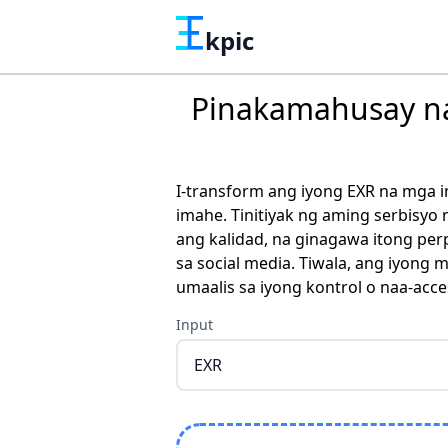
kpic
Pinakamahusay na 
I-transform ang iyong EXR na mga 
imahe. Tinitiyak ng aming serbisy
ang kalidad, na ginagawa itong pe
sa social media. Tiwala, ang iyong
umaalis sa iyong kontrol o naa-acc
Input
EXR