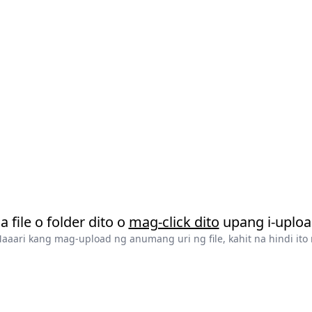
 file o folder dito o
mag-click dito
upang i-uploa
Maaari kang mag-upload ng anumang uri ng file, kahit na hindi ito n