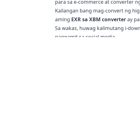
para sa e-commerce at converter ng
Kailangan bang mag-convert ng hig
aming
EXR sa XBM converter
ay pa
Sa wakas, huwag kalimutang i-down
paggamit sa social media.
Ligtas bang i-convert ang mga EXR n
Ang aming
online na image conver
ay mananatiling hindi nagbabago sa 
convert na file ay hindi tumutugon
Dagdag pa rito, ang aming mga serv
nagaganap sa iyong sariling device
kailangang mag-alala tungkol sa iy
para sa pag-convert ng mga sensit