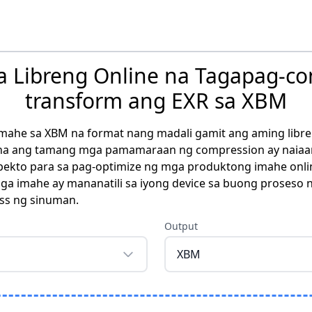
Libreng Online na Tagapag-con
transform ang EXR sa XBM
imahe sa XBM na format nang madali gamit ang aming libre
o na ang tamang mga pamamaraan ng compression ay naiaan
rpekto para sa pag-optimize ng mga produktong imahe onli
 mga imahe ay mananatili sa iyong device sa buong proseso 
ess ng sinuman.
Output
XBM