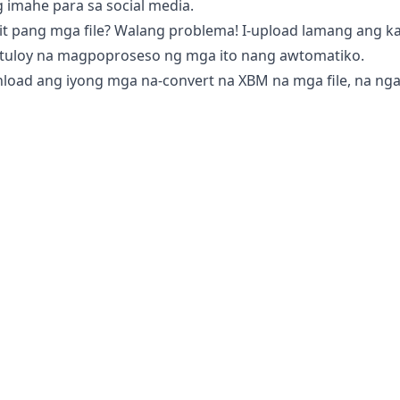
 imahe para sa social media.
it pang mga file? Walang problema! I-upload lamang ang 
tuloy na magpoproseso ng mga ito nang awtomatiko.
load ang iyong mga na-convert na XBM na mga file, na nga
a file sa XBM?
ter
ay ganap na ligtas gamitin para sa pag-convert ng iyong 
iyong telepono, tablet, o computer. Ibig sabihin, maaari k
 sa iyong mga pangangailangan.
er ay hindi naa-access ang iyong mga imahe o larawan dah
. Nakakatulong ito upang mapanatiling secure ang iyong s
ong mga file na nakaimbak sa aming server o ipinapadala s
ibong larawan ng produkto o personal na mga larawan ng p
© 2025
Ekpic
. Lahat ng Karapatan ay Nakalaan.