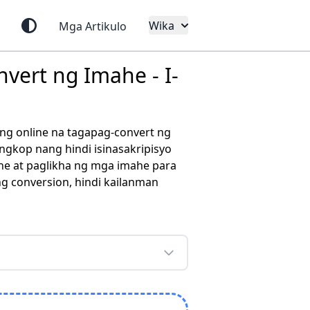
Wika
Mga Artikulo
vert ng Imahe - I-
ng online na tagapag-convert ng
gkop nang hindi isinasakripisyo
ne at paglikha ng mga imahe para
ng conversion, hindi kailanman