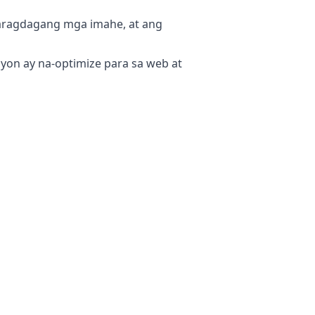
karagdagang mga imahe, at ang
yon ay na-optimize para sa web at
mga file. Ang iyong orihinal na file
ang bumalik sa orihinal kung ang na-
il ang lahat ng pagproseso ay
ensitibong impormasyon. Hindi mo
a internet, na ginagawang perpekto
otograpiya.