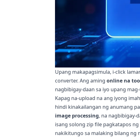
Upang makapagsimula, i-click lamang
converter. Ang aming
online na to
nagbibigay-daan sa iyo upang mag-up
Kapag na-upload na ang iyong ima
hindi kinakailangan ng anumang pag
image processing
, na nagbibigay-
isang solong zip file pagkatapos ng
nakikitungo sa malaking bilang ng