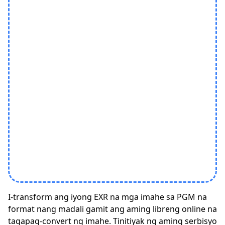
I-transform ang iyong EXR na mga imahe sa PGM na
format nang madali gamit ang aming libreng online na
tagapag-convert ng imahe. Tinitiyak ng aming serbisyo