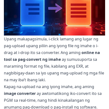
Upang makapagsimula, i-click lamang ang lugar ng
pag-upload upang piliin ang iyong file ng imahe o i-
drag at i-drop ito sa converter. Ang aming
online na
tool sa pag-convert ng imahe
ay sumusuporta sa
maraming format ng file, kabilang ang EXR, at
nagbibigay-daan sa iyo upang mag-upload ng mga file
na may iba’t ibang laki.
Kapag na-upload na ang iyong imahe, ang aming
image converter
ay awtomatikong iko-convert ito sa
PGM sa real-time, nang hindi kinakailangan ng
anumang pag-download o pag-install ng software.