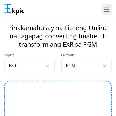
kpic
Pinakamahusay na Libreng Online
na Tagapag-convert ng Imahe - I-
transform ang EXR sa PGM
Input
Output
EXR
PGM