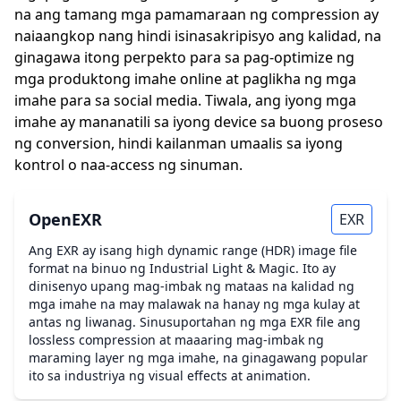
na ang tamang mga pamamaraan ng compression ay
naiaangkop nang hindi isinasakripisyo ang kalidad, na
ginagawa itong perpekto para sa pag-optimize ng
mga produktong imahe online at paglikha ng mga
imahe para sa social media. Tiwala, ang iyong mga
imahe ay mananatili sa iyong device sa buong proseso
ng conversion, hindi kailanman umaalis sa iyong
kontrol o naa-access ng sinuman.
OpenEXR
EXR
Ang EXR ay isang high dynamic range (HDR) image file
format na binuo ng Industrial Light & Magic. Ito ay
dinisenyo upang mag-imbak ng mataas na kalidad ng
mga imahe na may malawak na hanay ng mga kulay at
antas ng liwanag. Sinusuportahan ng mga EXR file ang
lossless compression at maaaring mag-imbak ng
maraming layer ng mga imahe, na ginagawang popular
ito sa industriya ng visual effects at animation.