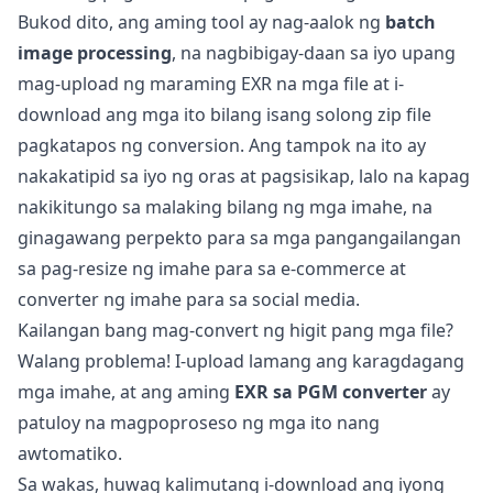
Bukod dito, ang aming tool ay nag-aalok ng
batch
image processing
, na nagbibigay-daan sa iyo upang
mag-upload ng maraming EXR na mga file at i-
download ang mga ito bilang isang solong zip file
pagkatapos ng conversion. Ang tampok na ito ay
nakakatipid sa iyo ng oras at pagsisikap, lalo na kapag
nakikitungo sa malaking bilang ng mga imahe, na
ginagawang perpekto para sa mga pangangailangan
sa pag-resize ng imahe para sa e-commerce at
converter ng imahe para sa social media.
Kailangan bang mag-convert ng higit pang mga file?
Walang problema! I-upload lamang ang karagdagang
mga imahe, at ang aming
EXR sa PGM converter
ay
patuloy na magpoproseso ng mga ito nang
awtomatiko.
Sa wakas, huwag kalimutang i-download ang iyong