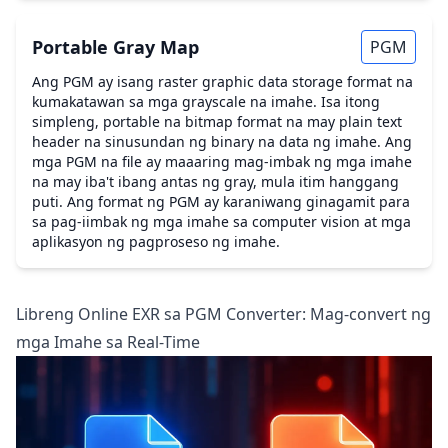
Portable Gray Map
PGM
Ang PGM ay isang raster graphic data storage format na
kumakatawan sa mga grayscale na imahe. Isa itong
simpleng, portable na bitmap format na may plain text
header na sinusundan ng binary na data ng imahe. Ang
mga PGM na file ay maaaring mag-imbak ng mga imahe
na may iba't ibang antas ng gray, mula itim hanggang
puti. Ang format ng PGM ay karaniwang ginagamit para
sa pag-iimbak ng mga imahe sa computer vision at mga
aplikasyon ng pagproseso ng imahe.
Libreng Online EXR sa PGM Converter: Mag-convert ng
mga Imahe sa Real-Time