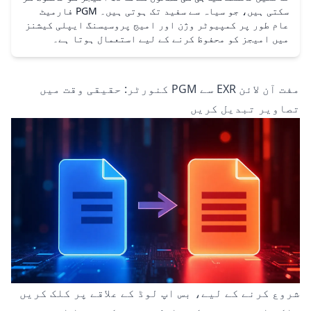
سکتی ہیں، جو سیاہ سے سفید تک ہوتی ہیں۔ PGM فارمیٹ
عام طور پر کمپیوٹر وژن اور امیج پروسیسنگ ایپلی کیشنز
میں امیجز کو محفوظ کرنے کے لیے استعمال ہوتا ہے۔
مفت آن لائن EXR سے PGM کنورٹر: حقیقی وقت میں
تصاویر تبدیل کریں
شروع کرنے کے لیے، بس اپ لوڈ کے علاقے پر کلک کریں