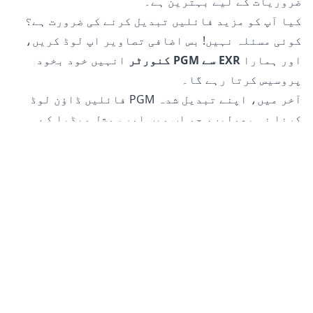
ضروریات کے لیے بہترین ہے۔
کیا آپ کو مزید فائلیں تبدیل کرنے کی ضرورت ہے؟
کوئی مسئلہ نہیں! بس اضافی تصاویر اپ لوڈ کریں،
اور ہمارا
EXR سے PGM کنورٹر
انہیں خود بخود
پروسیس کرتا رہے گا۔
آخر میں، اپنے تبدیل شدہ PGM فائلیں ڈاؤن لوڈ
کرنا نہ بھولیں، جو اب ویب اور سوشل میڈیا کے
استعمال کے لیے بہتر بنائی گئی ہیں۔
کیا EXR فائلوں کو PGM میں تبدیل کرنا محفوظ ہے؟
ہمارا
آن لائن تصویر کنورٹر
آپ کی فائلوں کو تبدیل
کرنے کے لیے مکمل طور پر محفوظ ہے۔ آپ کی اصل فائل
آپ کے فون، ٹیبلٹ، یا کمپیوٹر پر بغیر کسی تبدیلی
کے رہتی ہے۔ اس کا مطلب یہ ہے کہ اگر تبدیل شدہ
فائل آپ کی ضروریات کو پورا نہیں کرتی تو آپ اصل
پر واپس جا سکتے ہیں۔
مزید یہ کہ، ہمارے سرورز آپ کی تصاویر یا تصاویر