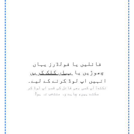
فائلیں یا فولڈرز یہاں
چھوڑیں یا
یہاں کلک کریں
انہیں اپ لوڈ کرنے کے لیے۔
نکته: آپ کسی بھی فائل کی قسم اپ لوڈ کر
سکتے ہیں، چاہے وہ منتخب نہ ہو!