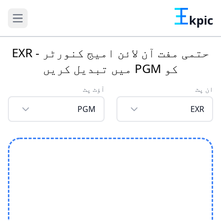
kpic
حتمی مفت آن لائن امیج کنورٹر - EXR
کو PGM میں تبدیل کریں
ان پٹ
آؤٹ پٹ
PGM
EXR