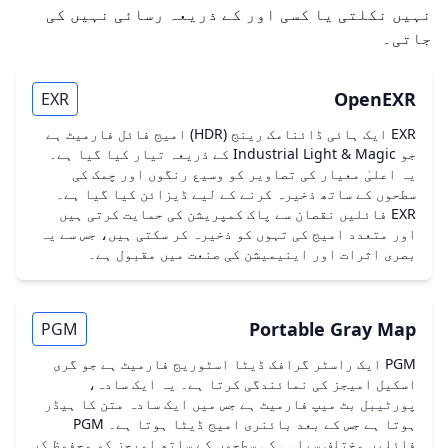
نہیں نکلتی یا کسی اور کے ذریعہ رسائی نہیں کی
جاتی۔
OpenEXR
EXR
EXR ایک ہائی ڈائنامک رینج (HDR) امیج فائل فارمیٹ ہے
جو Industrial Light & Magic کے ذریعہ تیار کیا گیا ہے۔
یہ اعلیٰ معیار کی تصاویر کو وسیع رنگوں اور چمک کی
سطحوں کے ساتھ ذخیرہ کرنے کے لیے ڈیزائن کیا گیا ہے۔
EXR فائلیں نقصان سے پاک کمپریشن کی حمایت کرتی ہیں
اور متعدد امیج کی تہوں کو ذخیرہ کر سکتی ہیں، جس سے یہ
بصری اثرات اور اینیمیشن کی صنعت میں مقبول ہے۔
Portable Gray Map
PGM
PGM ایک راسٹر گرافک ڈیٹا اسٹوریج فارمیٹ ہے جو گری
اسکیل امیجز کی نمائندگی کرتا ہے۔ یہ ایک سادہ،
پورٹیبل بٹ میپ فارمیٹ ہے جس میں ایک سادہ متن کا ہیڈر
ہوتا ہے جس کے بعد بائنری امیج ڈیٹا ہوتا ہے۔ PGM
فائلیں مختلف سیاہی کی سطحوں کے ساتھ امیجز کو محفوظ کر