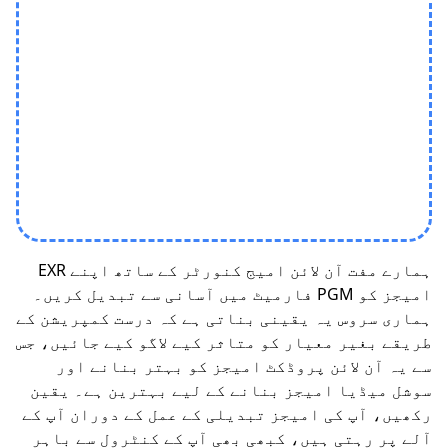
ہمارے مفت آن لائن امیج کنورٹر کے ساتھ اپنے EXR
امیجز کو PGM فارمیٹ میں آسانی سے تبدیل کریں۔
ہماری سروس یہ یقینی بناتی ہے کہ درست کمپریشن کے
طریقے بغیر معیار کو متاثر کیے لاگو کیے جائیں، جس
سے یہ آن لائن پروڈکٹ امیجز کو بہتر بنانے اور
سوشل میڈیا امیجز بنانے کے لیے بہترین ہے۔ یقین
رکھیں، آپ کی امیجز تبدیلی کے عمل کے دوران آپ کے
آلے پر رہتی ہیں، کبھی بھی آپ کے کنٹرول سے باہر