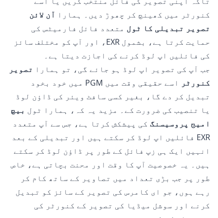
تاکہ اپنی تصویر کی فائل منتخب کریں یا اسے
کنورٹر میں کھینچ کر چھوڑ دیں۔ ہمارا
آن لائن
تصویر تبدیلی کا ٹول
متعدد فائل فارمیٹس کی
حمایت کرتا ہے، بشمول EXR، اور آپ کو مختلف سائز
کی فائلیں اپ لوڈ کرنے کی اجازت دیتا ہے۔
جب آپ کی تصویر اپ لوڈ ہو جائے گی، تو ہمارا
تصویر
کنورٹر
اسے حقیقی وقت میں PGM میں خود بخود
تبدیل کر دے گا، بغیر کسی سافٹ ویئر کی ڈاؤن لوڈ
یا تنصیب کی ضرورت کے۔ مزید یہ کہ، ہمارا ٹول
بیچ
امیج پروسیسنگ
کی پیشکش کرتا ہے، جس سے آپ متعدد
EXR فائلیں اپ لوڈ کر سکتے ہیں اور تبدیلی کے بعد
انہیں ایک ہی زپ فائل کے طور پر ڈاؤن لوڈ کر سکتے
ہیں۔ یہ خصوصیت آپ کا وقت اور محنت بچاتی ہے، خاص
طور پر جب بڑی تعداد میں تصاویر کے ساتھ کام کر
رہے ہوں، جو ای کامرس کی تصویر کے سائز کو تبدیل
کرنے اور سوشل میڈیا کی تصویر کے کنورٹر کی