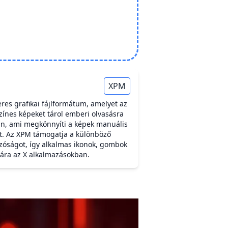
XPM
res grafikai fájlformátum, amelyet az
ínes képeket tárol emberi olvasásra
, ami megkönnyíti a képek manuális
ét. Az XPM támogatja a különböző
szóságot, így alkalmas ikonok, gombok
ára az X alkalmazásokban.