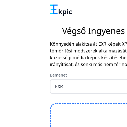
kpic
Végső Ingyenes O
Könnyedén alakítsa át EXR képeit X
tömörítési módszerek alkalmazását 
közösségi média képek készítéséhe
irányítását, és senki más nem fér h
Bemenet
EXR