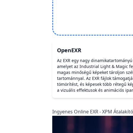
OpenEXR
Az EXR egy nagy dinamikatartományú
amelyet az Industrial Light & Magic fej
magas minőségű képeket tároljon szél
tartománnyal. Az EXR fájlok támogatj
tömörítést, és képesek több rétegű ké
a vizuális effektusok és animációs ipa
Ingyenes Online EXR - XPM Átalakító