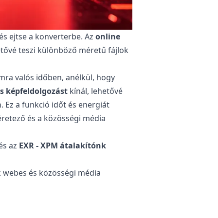
 és ejtse a konverterbe. Az
online
tővé teszi különböző méretű fájlok
ra valós időben, anélkül, hogy
 képfeldolgozást
kínál, lehetővé
n. Ez a funkció időt és energiát
éretező és a közösségi média
 és az
EXR - XPM átalakítónk
nak webes és közösségi média
tlan marad a telefonján, táblagépén