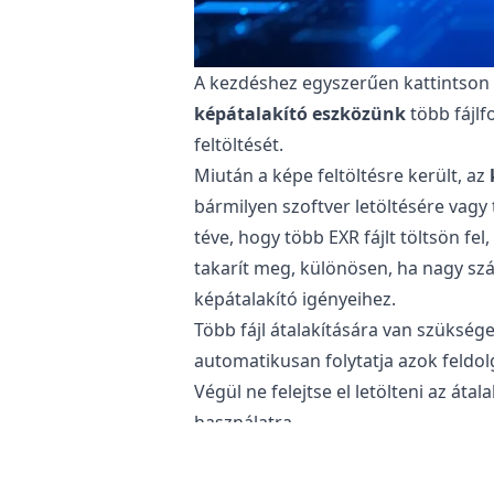
A kezdéshez egyszerűen kattintson a 
képátalakító eszközünk
több fájlf
feltöltését.
Miután a képe feltöltésre került, az
bármilyen szoftver letöltésére vagy
téve, hogy több EXR fájlt töltsön fel
takarít meg, különösen, ha nagy sz
képátalakító igényeihez.
Több fájl átalakítására van szükség
automatikusan folytatja azok feldol
Végül ne felejtse el letölteni az á
használatra.
Biztonságos a EXR fájlok XPM formá
Az
online képátalakítónk
teljesen 