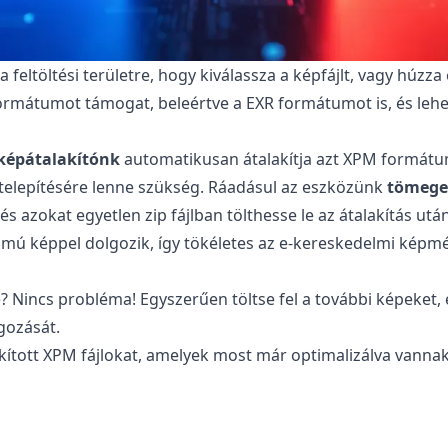
feltöltési területre, hogy kiválassza a képfájlt, vagy húzza
ormátumot támogat, beleértve a EXR formátumot is, és lehe
képátalakítónk
automatikusan átalakítja azt XPM formátum
 telepítésére lenne szükség. Ráadásul az eszközünk
tömeges
, és azokat egyetlen zip fájlban tölthesse le az átalakítás utá
ámú képpel dolgozik, így tökéletes az e-kereskedelmi képm
e? Nincs probléma! Egyszerűen töltse fel a további képeket,
gozását.
talakított XPM fájlokat, amelyek most már optimalizálva van
tumra való átalakítása?
biztonságos a fájlok átalakításához. Az eredeti fájl változa