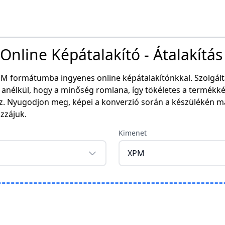
nline Képátalakító - Átalakítás
PM formátumba ingyenes online képátalakítónkkal. Szolgálta
anélkül, hogy a minőség romlana, így tökéletes a termékké
z. Nyugodjon meg, képei a konverzió során a készülékén m
ozzájuk.
Kimenet
XPM