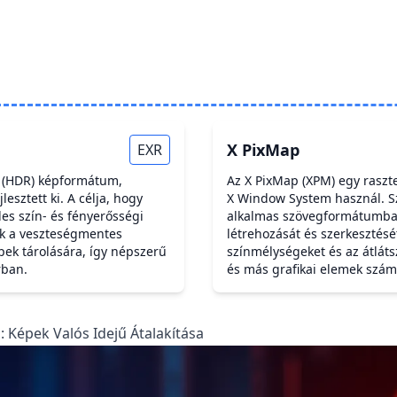
X PixMap
EXR
 (HDR) képformátum,
Az X PixMap (XPM) egy raszte
lesztett ki. A célja, hogy
X Window System használ. Sz
es szín- és fényerősségi
alkalmas szövegformátumban
ák a veszteségmentes
létrehozását és szerkesztés
pek tárolására, így népszerű
színmélységeket és az átlát
rban.
és más grafikai elemek szám
: Képek Valós Idejű Átalakítása