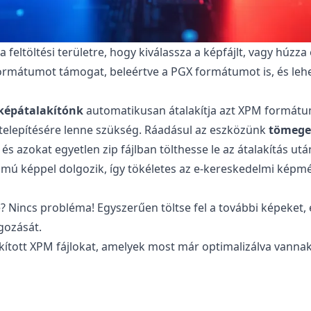
feltöltési területre, hogy kiválassza a képfájlt, vagy húzza
ormátumot támogat, beleértve a PGX formátumot is, és lehe
képátalakítónk
automatikusan átalakítja azt XPM formátum
 telepítésére lenne szükség. Ráadásul az eszközünk
tömeges
, és azokat egyetlen zip fájlban tölthesse le az átalakítás utá
ámú képpel dolgozik, így tökéletes az e-kereskedelmi képm
e? Nincs probléma! Egyszerűen töltse fel a további képeket,
gozását.
talakított XPM fájlokat, amelyek most már optimalizálva van
tumra való átalakítása?
biztonságos a fájlok átalakításához. Az eredeti fájl változa