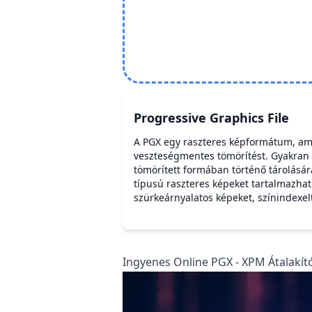
Progressive Graphics File
A PGX egy raszteres képformátum, am
veszteségmentes tömörítést. Gyakran 
tömörített formában történő tárolásár
típusú raszteres képeket tartalmazhat
szürkeárnyalatos képeket, színindexel
Ingyenes Online PGX - XPM Átalakító