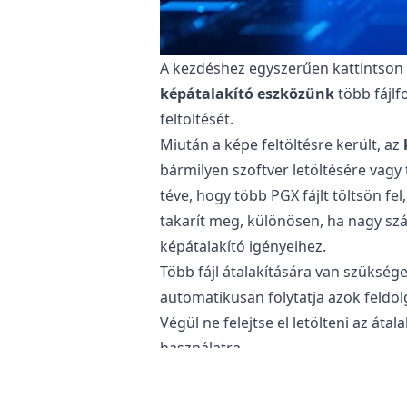
A kezdéshez egyszerűen kattintson a 
képátalakító eszközünk
több fájlf
feltöltését.
Miután a képe feltöltésre került, az
bármilyen szoftver letöltésére vagy
téve, hogy több PGX fájlt töltsön fel
takarít meg, különösen, ha nagy sz
képátalakító igényeihez.
Több fájl átalakítására van szükség
automatikusan folytatja azok feldol
Végül ne felejtse el letölteni az á
használatra.
Biztonságos a PGX fájlok XPM formá
Az
online képátalakítónk
teljesen 