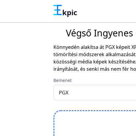
kpic
Végső Ingyenes O
Könnyedén alakítsa át PGX képeit X
tömörítési módszerek alkalmazását 
közösségi média képek készítéséhe
irányítását, és senki más nem fér h
Bemenet
PGX