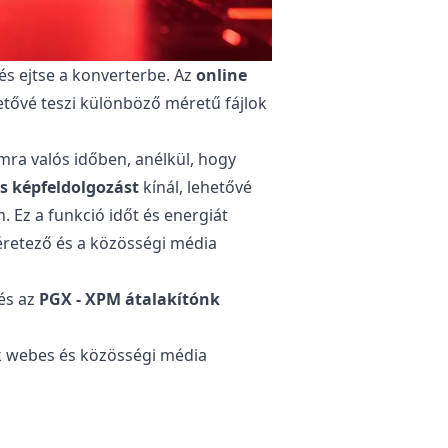
 és ejtse a konverterbe. Az
online
tővé teszi különböző méretű fájlok
ra valós időben, anélkül, hogy
 képfeldolgozást
kínál, lehetővé
n. Ez a funkció időt és energiát
éretező és a közösségi média
 és az
PGX - XPM átalakítónk
nak webes és közösségi média
tlan marad a telefonján, táblagépén