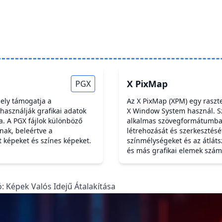
X PixMap
PGX
ely támogatja a
Az X PixMap (XPM) egy raszte
használják grafikai adatok
X Window System használ. Sz
a. A PGX fájlok különböző
alkalmas szövegformátumban
nak, beleértve a
létrehozását és szerkesztés
t képeket és színes képeket.
színmélységeket és az átlát
és más grafikai elemek szám
: Képek Valós Idejű Átalakítása