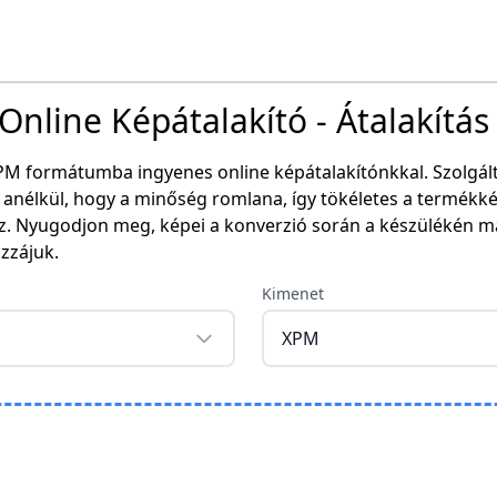
nline Képátalakító - Átalakítás
PM formátumba ingyenes online képátalakítónkkal. Szolgált
anélkül, hogy a minőség romlana, így tökéletes a termékké
z. Nyugodjon meg, képei a konverzió során a készülékén m
ozzájuk.
Kimenet
XPM