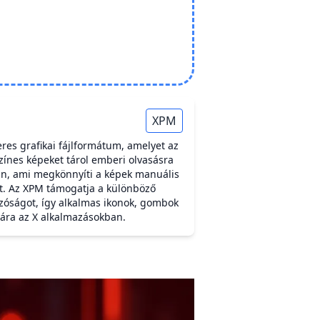
XPM
res grafikai fájlformátum, amelyet az
ínes képeket tárol emberi olvasásra
, ami megkönnyíti a képek manuális
ét. Az XPM támogatja a különböző
szóságot, így alkalmas ikonok, gombok
ára az X alkalmazásokban.