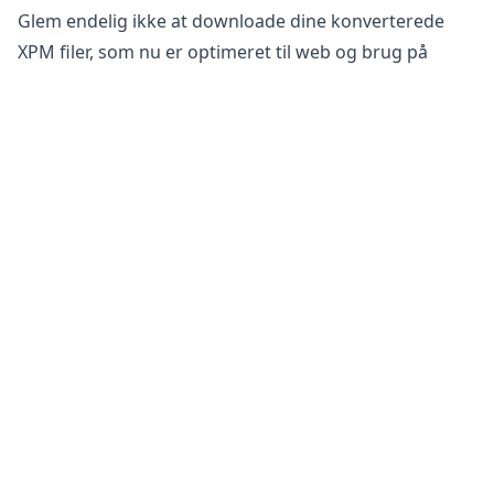
Glem endelig ikke at downloade dine konverterede
XPM filer, som nu er optimeret til web og brug på
sociale medier.
Er det sikkert at konvertere PGX filer til XPM?
Vores
online billedkonverter
er helt sikker at bruge til
at konvertere dine filer. Din originale fil forbliver
uændret på din telefon, tablet eller computer. Dette
betyder, at du kan vende tilbage til den originale, hvis
den konverterede fil ikke opfylder dine behov.
Derudover har vores servere ikke adgang til dine
billeder, da al behandling foregår på din egen enhed.
Dette hjælper med at holde dine følsomme
oplysninger sikre. Du behøver ikke at bekymre dig om,
at dine filer bliver gemt på vores server eller sendt
over internettet, hvilket gør det perfekt til
konvertering af følsomme produktbilleder eller