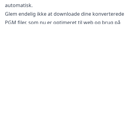
automatisk.
Glem endelig ikke at downloade dine konverterede
PGM filer, som nu er optimeret til web og brug på
sociale medier.
Er det sikkert at konvertere PGX filer til PGM?
Vores
online billedkonverter
er helt sikker at bruge til
at konvertere dine filer. Din originale fil forbliver
uændret på din telefon, tablet eller computer. Dette
betyder, at du kan vende tilbage til den originale, hvis
den konverterede fil ikke opfylder dine behov.
Derudover har vores servere ikke adgang til dine
billeder, da al behandling foregår på din egen enhed.
Dette hjælper med at holde dine følsomme
oplysninger sikre. Du behøver ikke at bekymre dig om,
at dine filer bliver gemt på vores server eller sendt
over internettet, hvilket gør det perfekt til