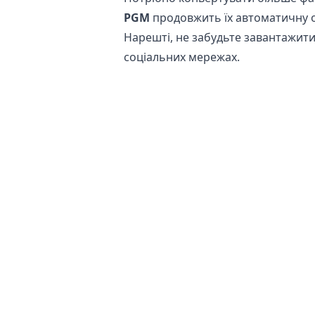
PGM
продовжить їх автоматичну 
Нарешті, не забудьте завантажити
соціальних мережах.
Чи безпечно конвертувати файли
Наш
онлайн конвертер зображ
оригінальний файл залишається н
повернутися до оригіналу, якщо 
Крім того, наші сервери не отрим
пристрої. Це допомагає зберегти 
файлів на нашому сервері або їх 
продуктів або особистих фотограф