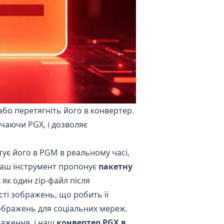
бо перетягніть його в конвертер.
чаючи PGX, і дозволяє
ує його в PGM в реальному часі,
наш інструмент пропонує
пакетну
 як один zip-файл після
сті зображень, що робить її
зображень для соціальних мереж.
раження, і наш
конвертер PGX в