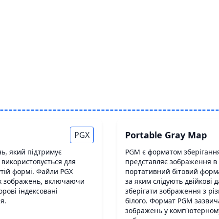
Portable Gray Map
PGX
ь, який підтримує
PGM є форматом зберігання
 використовується для
представляє зображення в г
утій формі. Файли PGX
портативний бітовий форма
их зображень, включаючи
за яким слідують двійкові
орові індексовані
зберігати зображення з різ
я.
білого. Формат PGM зазвич
зображень у комп'ютерному