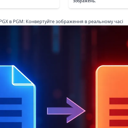
зображень.
PGX в PGM: Конвертуйте зображення в реальному часі