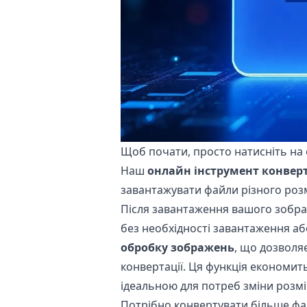
Щоб почати, просто натисніть на
Наш
онлайн інструмент конвер
завантажувати файли різного розм
Після завантаження вашого зоб
без необхідності завантаження а
обробку зображень
, що дозволяє
конвертації. Ця функція економить
ідеальною для потреб зміни розмі
Потрібно конвертувати більше фа