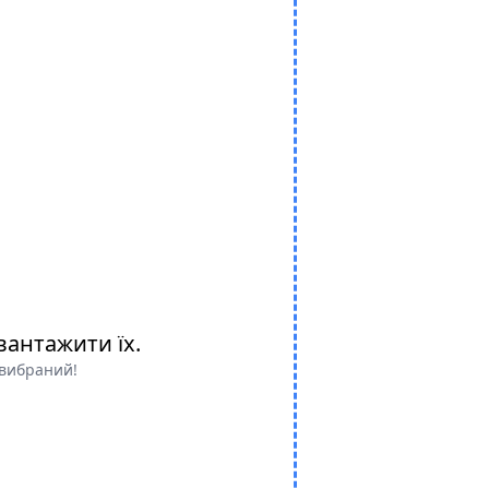
вантажити їх.
 вибраний!