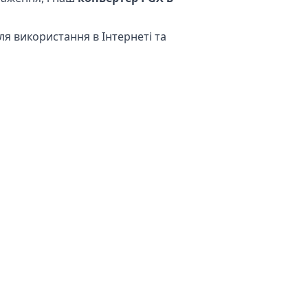
ля використання в Інтернеті та
ції ваших файлів. Ваш
 Це означає, що ви можете
.
 відбувається на вашому власному
рбуватися про зберігання ваших
конвертації чутливих зображень