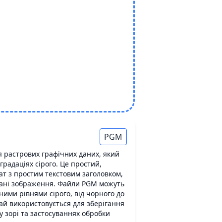
PGM
 растрових графічних даних, який
радаціях сірого. Це простий,
т з простим текстовим заголовком,
 дані зображення. Файли PGM можуть
ними рівнями сірого, від чорного до
ай використовується для зберігання
 зорі та застосуваннях обробки