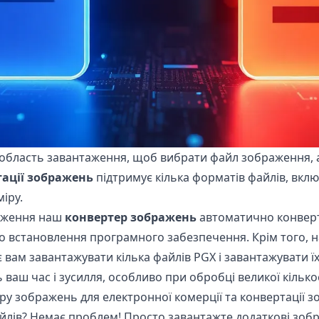
 область завантаження, щоб вибрати файл зображення, а
тації зображень
підтримує кілька форматів файлів, вклю
іру.
раження наш
конвертер зображень
автоматично конверт
бо встановлення програмного забезпечення. Крім того, 
 вам завантажувати кілька файлів PGX і завантажувати їх
 ваш час і зусилля, особливо при обробці великої кілько
ру зображень для електронної комерції та конвертації 
йлів? Немає проблем! Просто завантажте додаткові зоб