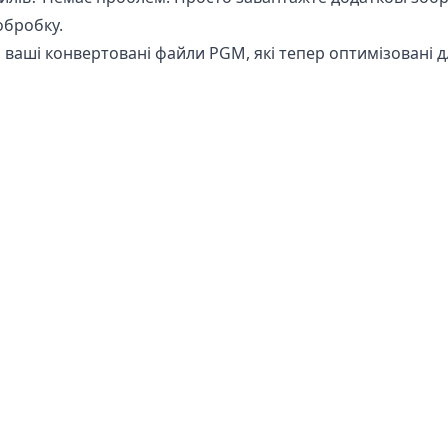
обробку.
 ваші конвертовані файли PGM, які тепер оптимізовані д
 PGX в PGM?
ень
абсолютно безпечний для використання при конверта
езмінним на вашому телефоні, планшеті або комп’ютері.
конвертоване зображення не відповідає вашим потребам
ують доступу до ваших зображень, оскільки вся обробка
вашу чутливу інформацію в безпеці. Вам не потрібно ту
передачу через Інтернет, що робить його ідеальним для 
ій.
© 2025
Ekpic
. Всі Права Захищені.
Політика Конфіденційності