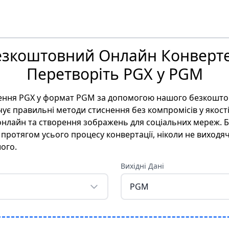
езкоштовний Онлайн Конверте
Перетворіть PGX у PGM
ення PGX у формат PGM за допомогою нашого безкошто
є правильні методи стиснення без компромісів у якості,
онлайн та створення зображень для соціальних мереж. Б
ротягом усього процесу конвертації, ніколи не виходяч
ого.
Вихідні Дані
PGM