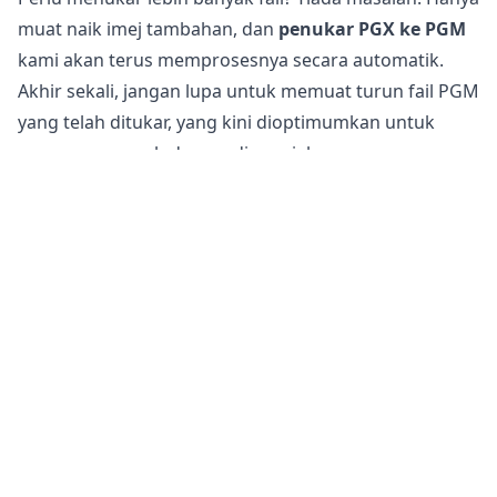
muat naik imej tambahan, dan
penukar PGX ke PGM
kami akan terus memprosesnya secara automatik.
Akhir sekali, jangan lupa untuk memuat turun fail PGM
yang telah ditukar, yang kini dioptimumkan untuk
penggunaan web dan media sosial.
Adakah selamat untuk menukar fail PGX kepada PGM?
Penukar imej dalam talian
kami adalah sepenuhnya
selamat untuk digunakan bagi menukar fail anda. Fail
asal anda tetap tidak berubah pada telefon, tablet,
atau komputer anda. Ini bermakna anda boleh
kembali kepada asal jika fail yang ditukar tidak
memenuhi keperluan anda.
Selain itu, pelayan kami tidak mengakses imej atau
gambar anda kerana semua pemprosesan berlaku
pada peranti anda sendiri. Ini membantu menjaga
maklumat sensitif anda selamat. Anda tidak perlu