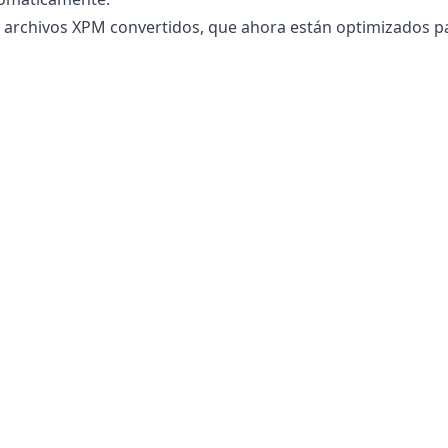
s archivos XPM convertidos, que ahora están optimizados pa
a XPM?
en línea
es completamente seguro de usar para convertir su
o, tableta o computadora. Esto significa que puede volver al
eden a sus imágenes o fotos porque todo el procesamiento 
ión sensible segura. No tiene que preocuparse por que su
s de Internet, lo que lo hace perfecto para convertir imáge
© 2025
Ekpic
. Todos los Derechos Reservados.
Política de Privacidad