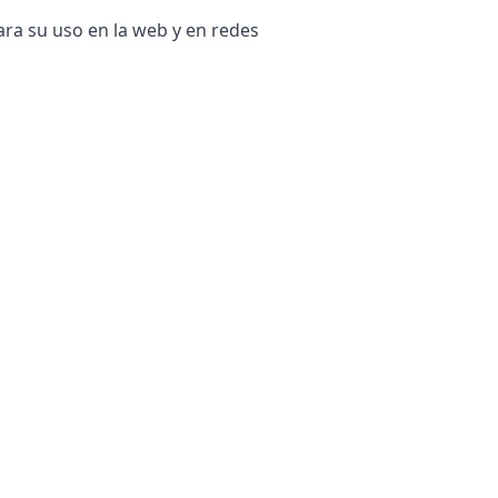
ra su uso en la web y en redes
s archivos. Su archivo original
 original si el archivo convertido
ocurre en su propio dispositivo.
s archivos sean almacenados en
nes de productos sensibles o