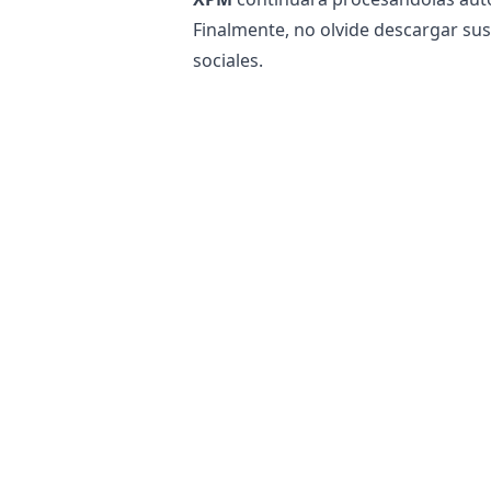
Finalmente, no olvide descargar su
sociales.
¿Es seguro convertir archivos EXR 
Nuestro
convertidor de imágenes 
permanece sin cambios en su teléfon
no cumple con sus necesidades.
Además, nuestros servidores no acc
Esto ayuda a mantener su informac
nuestro servidor o enviados a travé
imágenes de fotografía personal.