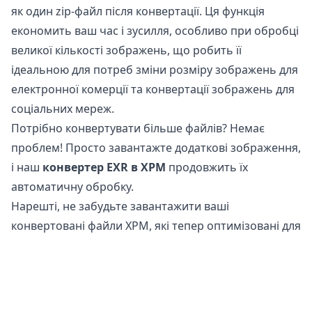
як один zip-файл після конвертації. Ця функція
економить ваш час і зусилля, особливо при обробці
великої кількості зображень, що робить її
ідеальною для потреб зміни розміру зображень для
електронної комерції та конвертації зображень для
соціальних мереж.
Потрібно конвертувати більше файлів? Немає
проблем! Просто завантажте додаткові зображення,
і наш
конвертер EXR в XPM
продовжить їх
автоматичну обробку.
Нарешті, не забудьте завантажити ваші
конвертовані файли XPM, які тепер оптимізовані для
використання в Інтернеті та соціальних мережах.
Чи безпечно конвертувати файли EXR в XPM?
Наш
онлайн конвертер зображень
абсолютно
безпечний для використання при конвертації ваших