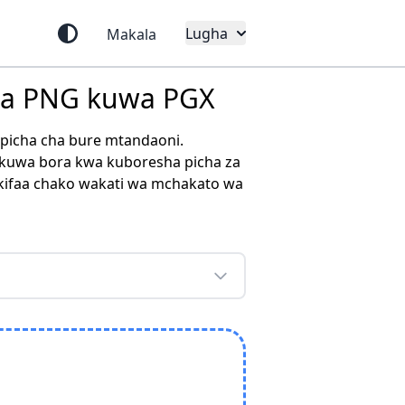
Lugha
Makala
sha PNG kuwa PGX
 picha cha bure mtandaoni.
a kuwa bora kwa kuboresha picha za
e kifaa chako wakati wa mchakato wa