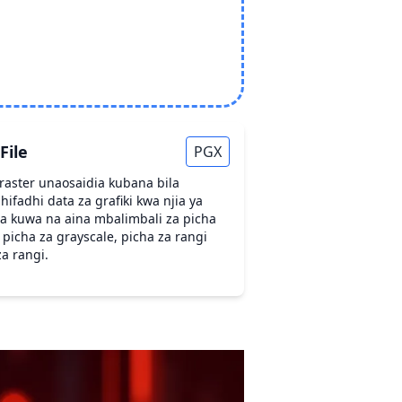
File
PGX
raster unaosaidia kubana bila
ifadhi data za grafiki kwa njia ya
za kuwa na aina mbalimbali za picha
 picha za grayscale, picha za rangi
a rangi.