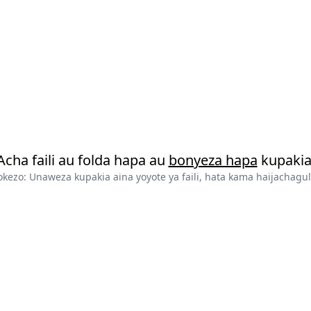
Acha faili au folda hapa au
bonyeza hapa
kupakia
okezo: Unaweza kupakia aina yoyote ya faili, hata kama haijachagul