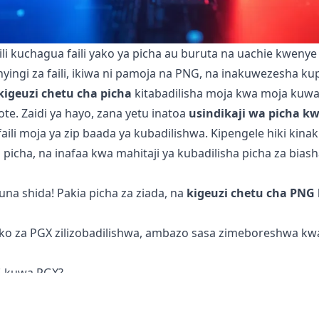
ili kuchagua faili yako ya picha au buruta na uachie kwenye
nyingi za faili, ikiwa ni pamoja na PNG, na inakuwezesha ku
kigeuzi chetu cha picha
kitabadilisha moja kwa moja kuwa P
e. Zaidi ya hayo, zana yetu inatoa
usindikaji wa picha k
aili moja ya zip baada ya kubadilishwa. Kipengele hiki kin
picha, na inafaa kwa mahitaji ya kubadilisha picha za bias
kuna shida! Pakia picha za ziada, na
kigeuzi chetu cha PNG
zako za PGX zilizobadilishwa, ambazo sasa zimeboreshwa k
NG kuwa PGX?
ni
ni salama kabisa kutumia kubadilisha faili zako. Faili yako 
a. Hii ina maana kwamba unaweza kurudi kwenye asili ikiwa 