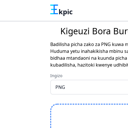
kpic
Kigeuzi Bora Bu
Badilisha picha zako za PNG kuwa 
Huduma yetu inahakikisha mbinu sah
bidhaa mtandaoni na kuunda picha z
kubadilisha, hazitoki kwenye udhib
Ingizo
PNG