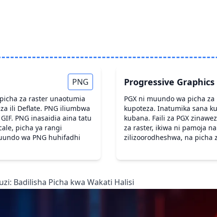
Progressive Graphics 
PNG
picha za raster unaotumia
PGX ni muundo wa picha za 
za ili Deflate. PNG iliumbwa
kupoteza. Inatumika sana kuh
GIF. PNG inasaidia aina tatu
kubana. Faili za PGX zinawe
cale, picha ya rangi
za raster, ikiwa ni pamoja na
Muundo wa PNG huhifadhi
zilizoorodheshwa, na picha z
i: Badilisha Picha kwa Wakati Halisi