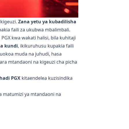
 kigeuzi.
Zana yetu ya kubadilisha
pakia faili za ukubwa mbalimbali.
GX kwa wakati halisi, bila kuhitaji
wa kundi
, ikikuruhusu kupakia faili
akuokoa muda na juhudi, hasa
hara mtandaoni na kigeuzi cha picha
 hadi PGX
kitaendelea kuzisindika
wa matumizi ya mtandaoni na
ya asili inabaki bila kubadilishwa
faili iliyobadilishwa haitoshelezi