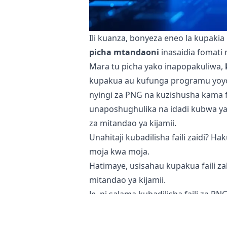
Ili kuanza, bonyeza eneo la kupakia 
picha mtandaoni
inasaidia fomati 
Mara tu picha yako inapopakuliwa,
kupakua au kufunga programu yoyot
nyingi za PNG na kuzishusha kama f
unaposhughulika na idadi kubwa ya 
za mitandao ya kijamii.
Unahitaji kubadilisha faili zaidi? Ha
moja kwa moja.
Hatimaye, usisahau kupakua faili 
mitandao ya kijamii.
Je, ni salama kubadilisha faili za P
Kigeuzi chetu cha picha mtandao
kwenye simu yako, kibao, au kompyut