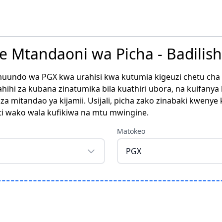
re Mtandaoni wa Picha - Badili
muundo wa PGX kwa urahisi kwa kutumia kigeuzi chetu cha
ihi za kubana zinatumika bila kuathiri ubora, na kuifany
a mitandao ya kijamii. Usijali, picha zako zinabaki kweny
iti wako wala kufikiwa na mtu mwingine.
Matokeo
PGX