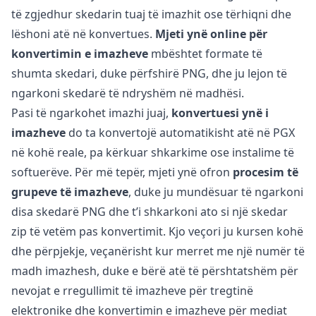
të zgjedhur skedarin tuaj të imazhit ose tërhiqni dhe
lëshoni atë në konvertues.
Mjeti ynë online për
konvertimin e imazheve
mbështet formate të
shumta skedari, duke përfshirë PNG, dhe ju lejon të
ngarkoni skedarë të ndryshëm në madhësi.
Pasi të ngarkohet imazhi juaj,
konvertuesi ynë i
imazheve
do ta konvertojë automatikisht atë në PGX
në kohë reale, pa kërkuar shkarkime ose instalime të
softuerëve. Për më tepër, mjeti ynë ofron
procesim të
grupeve të imazheve
, duke ju mundësuar të ngarkoni
disa skedarë PNG dhe t’i shkarkoni ato si një skedar
zip të vetëm pas konvertimit. Kjo veçori ju kursen kohë
dhe përpjekje, veçanërisht kur merret me një numër të
madh imazhesh, duke e bërë atë të përshtatshëm për
nevojat e rregullimit të imazheve për tregtinë
elektronike dhe konvertimin e imazheve për mediat