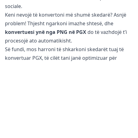
sociale.
Keni nevojë të konvertoni më shumë skedarë? Asnjë
problem! Thjesht ngarkoni imazhe shtesë, dhe
konvertuesi ynë nga PNG në PGX
do të vazhdojë t’i
procesojë ato automatikisht.
Së fundi, mos harroni të shkarkoni skedarët tuaj të
konvertuar PGX, të cilët tani janë optimizuar për
përdorim në web dhe në mediat sociale.
A është e sigurt të konvertoni skedarët PNG në PGX?
Konvertuesi ynë online i imazheve
është plotësisht i
sigurt për t’u përdorur për konvertimin e skedarëve
tuaj. Skedari juaj origjinal mbetet i pandryshuar në
telefonin, tabletin ose kompjuterin tuaj. Kjo do të thotë
se mund të ktheheni në origjinal nëse skedari i
konvertuar nuk përmbush nevojat tuaja.
Për më tepër, serverët tanë nuk kanë qasje në imazhet