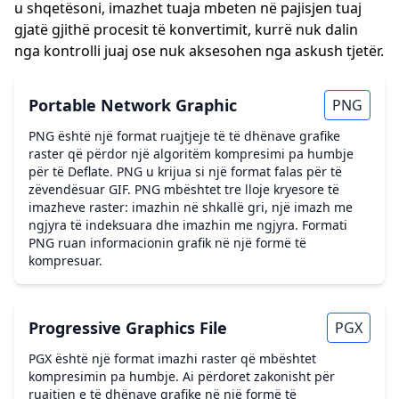
u shqetësoni, imazhet tuaja mbeten në pajisjen tuaj
gjatë gjithë procesit të konvertimit, kurrë nuk dalin
nga kontrolli juaj ose nuk aksesohen nga askush tjetër.
Portable Network Graphic
PNG
PNG është një format ruajtjeje të të dhënave grafike
raster që përdor një algoritëm kompresimi pa humbje
për të Deflate. PNG u krijua si një format falas për të
zëvendësuar GIF. PNG mbështet tre lloje kryesore të
imazheve raster: imazhin në shkallë gri, një imazh me
ngjyra të indeksuara dhe imazhin me ngjyra. Formati
PNG ruan informacionin grafik në një formë të
kompresuar.
Progressive Graphics File
PGX
PGX është një format imazhi raster që mbështet
kompresimin pa humbje. Ai përdoret zakonisht për
ruajtjen e të dhënave grafike në një formë të