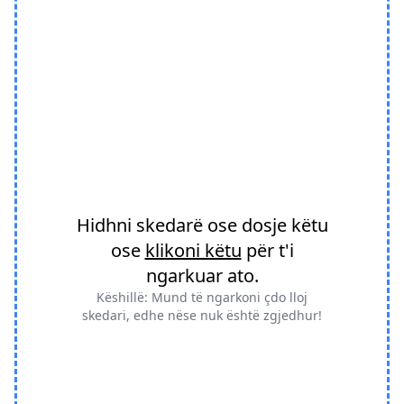
Hidhni skedarë ose dosje këtu
ose
klikoni këtu
për t'i
ngarkuar ato.
Këshillë: Mund të ngarkoni çdo lloj
skedari, edhe nëse nuk është zgjedhur!