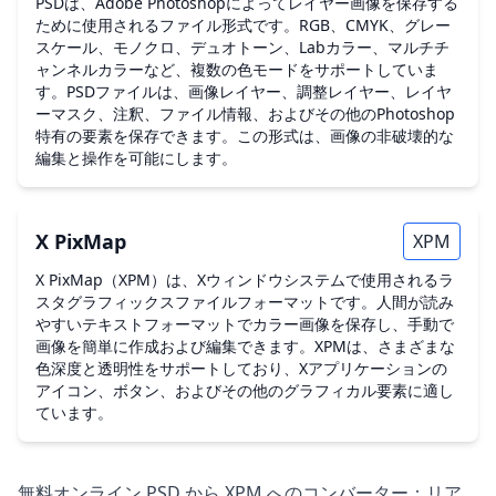
PSDは、Adobe Photoshopによってレイヤー画像を保存する
ために使用されるファイル形式です。RGB、CMYK、グレー
スケール、モノクロ、デュオトーン、Labカラー、マルチチ
ャンネルカラーなど、複数の色モードをサポートしていま
す。PSDファイルは、画像レイヤー、調整レイヤー、レイヤ
ーマスク、注釈、ファイル情報、およびその他のPhotoshop
特有の要素を保存できます。この形式は、画像の非破壊的な
編集と操作を可能にします。
X PixMap
XPM
X PixMap（XPM）は、Xウィンドウシステムで使用されるラ
スタグラフィックスファイルフォーマットです。人間が読み
やすいテキストフォーマットでカラー画像を保存し、手動で
画像を簡単に作成および編集できます。XPMは、さまざまな
色深度と透明性をサポートしており、Xアプリケーションの
アイコン、ボタン、およびその他のグラフィカル要素に適し
ています。
無料オンライン PSD から XPM へのコンバーター：リア