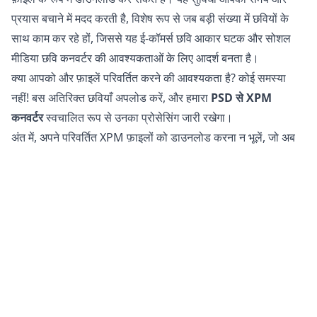
प्रयास बचाने में मदद करती है, विशेष रूप से जब बड़ी संख्या में छवियों के
साथ काम कर रहे हों, जिससे यह ई-कॉमर्स छवि आकार घटक और सोशल
मीडिया छवि कनवर्टर की आवश्यकताओं के लिए आदर्श बनता है।
क्या आपको और फ़ाइलें परिवर्तित करने की आवश्यकता है? कोई समस्या
नहीं! बस अतिरिक्त छवियाँ अपलोड करें, और हमारा
PSD से XPM
कनवर्टर
स्वचालित रूप से उनका प्रोसेसिंग जारी रखेगा।
अंत में, अपने परिवर्तित XPM फ़ाइलों को डाउनलोड करना न भूलें, जो अब
वेब और सोशल मीडिया उपयोग के लिए अनुकूलित हैं।
क्या PSD फ़ाइलों को XPM में परिवर्तित करना सुरक्षित है?
हमारा
ऑनलाइन छवि कनवर्टर
आपकी फ़ाइलों को परिवर्तित करने के लिए
पूरी तरह से सुरक्षित है। आपकी मूल फ़ाइल आपके फोन, टैबलेट, या कंप्यूटर
पर अपरिवर्तित रहती है। इसका मतलब है कि यदि परिवर्तित फ़ाइल आपकी
आवश्यकताओं को पूरा नहीं करती है, तो आप मूल पर वापस लौट सकते हैं।
इसके अतिरिक्त, हमारे सर्वर आपकी छवियों या चित्रों तक पहुँच नहीं रखते हैं
क्योंकि सभी प्रोसेसिंग आपके अपने डिवाइस पर होती है। यह आपकी
संवेदनशील जानकारी को सुरक्षित रखने में मदद करता है। आपको अपनी