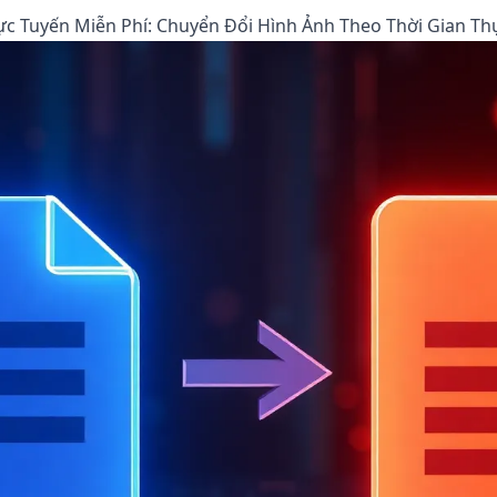
c Tuyến Miễn Phí: Chuyển Đổi Hình Ảnh Theo Thời Gian Th