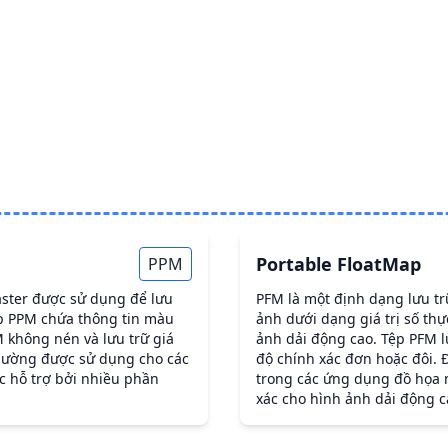
Portable FloatMap
PPM
aster được sử dụng để lưu
PFM là một định dạng lưu trữ
ệp PPM chứa thông tin màu
ảnh dưới dạng giá trị số th
M không nén và lưu trữ giá
ảnh dải động cao. Tệp PFM lư
thường được sử dụng cho các
độ chính xác đơn hoặc đôi.
c hỗ trợ bởi nhiều phần
trong các ứng dụng đồ họa m
xác cho hình ảnh dải động c