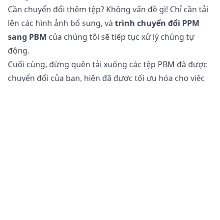
Cần chuyển đổi thêm tệp? Không vấn đề gì! Chỉ cần tải
lên các hình ảnh bổ sung, và
trình chuyển đổi PPM
sang PBM
của chúng tôi sẽ tiếp tục xử lý chúng tự
động.
Cuối cùng, đừng quên tải xuống các tệp PBM đã được
chuyển đổi của bạn, hiện đã được tối ưu hóa cho việc
sử dụng trên web và mạng xã hội.
Chuyển đổi tệp PPM sang PBM có an toàn không?
Công cụ
chuyển đổi hình ảnh trực tuyến
của chúng
tôi hoàn toàn an toàn để sử dụng cho việc chuyển đổi
tệp của bạn. Tệp gốc của bạn vẫn không thay đổi trên
điện thoại, máy tính bảng hoặc máy tính của bạn. Điều
này có nghĩa là bạn có thể quay lại tệp gốc nếu tệp đã
chuyển đổi không đáp ứng nhu cầu của bạn.
Ngoài ra, máy chủ của chúng tôi không truy cập vào
hình ảnh hoặc bức tranh của bạn vì tất cả quá trình xử