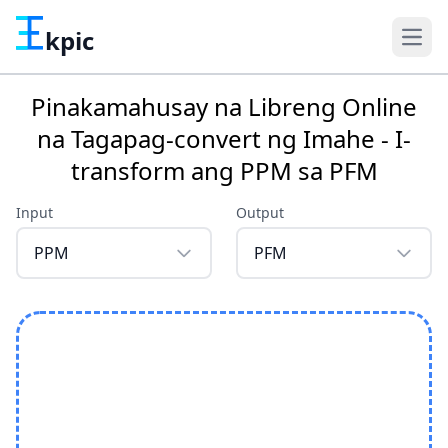
kpic
Pinakamahusay na Libreng Online
na Tagapag-convert ng Imahe - I-
transform ang PPM sa PFM
Input
Output
PPM
PFM