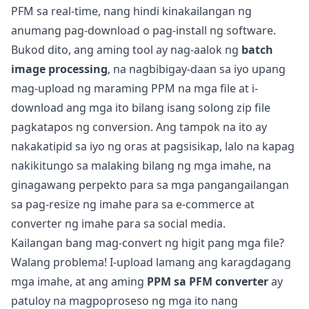
PFM sa real-time, nang hindi kinakailangan ng
anumang pag-download o pag-install ng software.
Bukod dito, ang aming tool ay nag-aalok ng
batch
image processing
, na nagbibigay-daan sa iyo upang
mag-upload ng maraming PPM na mga file at i-
download ang mga ito bilang isang solong zip file
pagkatapos ng conversion. Ang tampok na ito ay
nakakatipid sa iyo ng oras at pagsisikap, lalo na kapag
nakikitungo sa malaking bilang ng mga imahe, na
ginagawang perpekto para sa mga pangangailangan
sa pag-resize ng imahe para sa e-commerce at
converter ng imahe para sa social media.
Kailangan bang mag-convert ng higit pang mga file?
Walang problema! I-upload lamang ang karagdagang
mga imahe, at ang aming
PPM sa PFM converter
ay
patuloy na magpoproseso ng mga ito nang