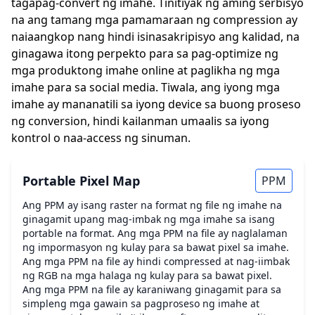
tagapag-convert ng imahe. Tinitiyak ng aming serbisyo
na ang tamang mga pamamaraan ng compression ay
naiaangkop nang hindi isinasakripisyo ang kalidad, na
ginagawa itong perpekto para sa pag-optimize ng
mga produktong imahe online at paglikha ng mga
imahe para sa social media. Tiwala, ang iyong mga
imahe ay mananatili sa iyong device sa buong proseso
ng conversion, hindi kailanman umaalis sa iyong
kontrol o naa-access ng sinuman.
Portable Pixel Map
PPM
Ang PPM ay isang raster na format ng file ng imahe na
ginagamit upang mag-imbak ng mga imahe sa isang
portable na format. Ang mga PPM na file ay naglalaman
ng impormasyon ng kulay para sa bawat pixel sa imahe.
Ang mga PPM na file ay hindi compressed at nag-iimbak
ng RGB na mga halaga ng kulay para sa bawat pixel.
Ang mga PPM na file ay karaniwang ginagamit para sa
simpleng mga gawain sa pagproseso ng imahe at