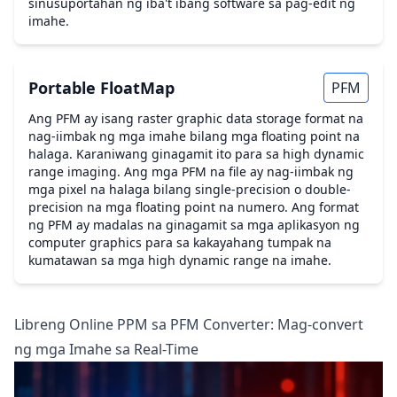
sinusuportahan ng iba't ibang software sa pag-edit ng
imahe.
Portable FloatMap
PFM
Ang PFM ay isang raster graphic data storage format na
nag-iimbak ng mga imahe bilang mga floating point na
halaga. Karaniwang ginagamit ito para sa high dynamic
range imaging. Ang mga PFM na file ay nag-iimbak ng
mga pixel na halaga bilang single-precision o double-
precision na mga floating point na numero. Ang format
ng PFM ay madalas na ginagamit sa mga aplikasyon ng
computer graphics para sa kakayahang tumpak na
kumatawan sa mga high dynamic range na imahe.
Libreng Online PPM sa PFM Converter: Mag-convert
ng mga Imahe sa Real-Time