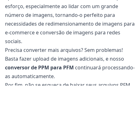
esforço, especialmente ao lidar com um grande
número de imagens, tornando-o perfeito para
necessidades de redimensionamento de imagens para
e-commerce e conversão de imagens para redes
sociais.
Precisa converter mais arquivos? Sem problemas!
Basta fazer upload de imagens adicionais, e nosso
conversor de PPM para PFM
continuará processando-
as automaticamente.
Por fim, não se esqueça de baixar seus arquivos PFM
convertidos, que agora estão otimizados para uso na
web e em redes sociais.
É seguro converter arquivos PPM para PFM?
Nosso
conversor de imagens online
é
completamente seguro para usar na conversão de
seus arquivos. Seu arquivo original permanece