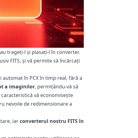
 trageți-l și plasați-l în converter.
siv FITS, și vă permite să încărcați
i automat în PCX în timp real, fără a
ot a imaginilor
, permițându-vă să
tă caracteristică vă economisește
tru nevoile de redimensionare a
tare, iar
converterul nostru FITS în