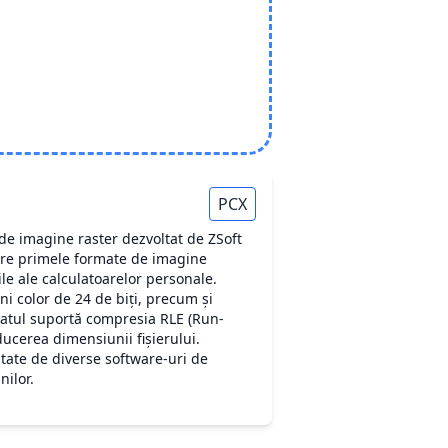
PCX
 de imagine raster dezvoltat de ZSoft
ntre primele formate de imagine
ile ale calculatoarelor personale.
ni color de 24 de biți, precum și
matul suportă compresia RLE (Run-
ucerea dimensiunii fișierului.
ptate de diverse software-uri de
nilor.