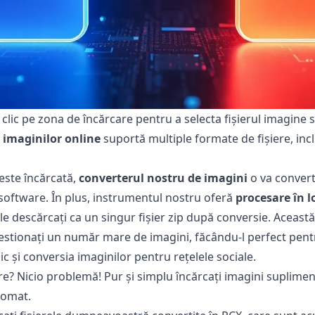
clic pe zona de încărcare pentru a selecta fișierul imagine sau
 imaginilor online
suportă multiple formate de fișiere, inclu
ste încărcată,
converterul nostru de imagini
o va convert
 software. În plus, instrumentul nostru oferă
procesare în l
ă le descărcați ca un singur fișier zip după conversie. Aceas
 gestionați un număr mare de imagini, făcându-l perfect pen
c și conversia imaginilor pentru rețelele sociale.
ere? Nicio problemă! Pur și simplu încărcați imagini suplimen
tomat.