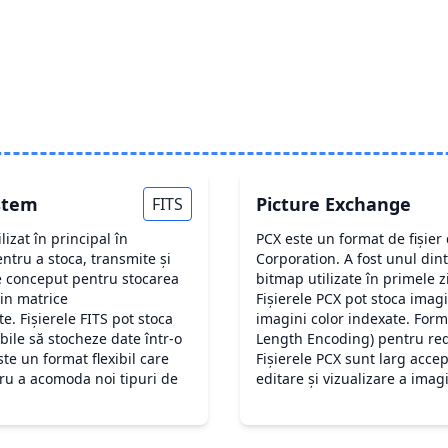
ystem
Picture Exchange
FITS
lizat în principal în
PCX este un format de fișier
entru a stoca, transmite și
Corporation. A fost unul di
ste conceput pentru stocarea
bitmap utilizate în primele z
din matrice
Fișierele PCX pot stoca imagi
. Fișierele FITS pot stoca
imagini color indexate. For
bile să stocheze date într-o
Length Encoding) pentru red
te un format flexibil care
Fișierele PCX sunt larg acce
ru a acomoda noi tipuri de
editare și vizualizare a imagi