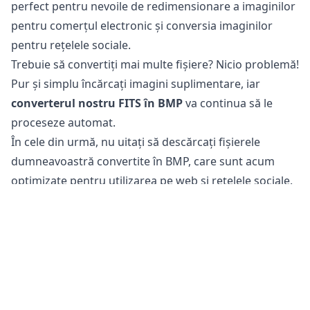
perfect pentru nevoile de redimensionare a imaginilor
pentru comerțul electronic și conversia imaginilor
pentru rețelele sociale.
Trebuie să convertiți mai multe fișiere? Nicio problemă!
Pur și simplu încărcați imagini suplimentare, iar
converterul nostru FITS în BMP
va continua să le
proceseze automat.
În cele din urmă, nu uitați să descărcați fișierele
dumneavoastră convertite în BMP, care sunt acum
optimizate pentru utilizarea pe web și rețelele sociale.
Este sigur să convertiți fișiere FITS în BMP?
Instrumentul nostru
de conversie a imaginilor online
este complet sigur de utilizat pentru conversia
fișierelor dumneavoastră. Fișierul original rămâne
neschimbat pe telefonul, tableta sau computerul
dumneavoastră. Aceasta înseamnă că puteți reveni la