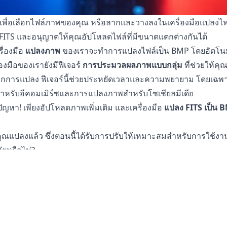
ัปโหลดเพื่อเลือกไฟล์ภาพของคุณ หรือลากและวางลงในเครื่องมือแปลงไ
FITS และอนุญาตให้คุณอัปโหลดไฟล์ที่มีขนาดแตกต่างกันได้
ื่องมือ
แปลงภาพ
ของเราจะทำการแปลงไฟล์เป็น BMP โดยอัตโนมั
่องมือของเรายังมีฟีเจอร์
การประมวลผลภาพแบบกลุ่ม
ที่ช่วยให้ค
จากการแปลง ฟีเจอร์นี้ช่วยประหยัดเวลาและความพยายาม โดยเฉพ
หรับอีคอมเมิร์ซและการแปลงภาพสำหรับโซเชียลมีเดีย
ีปัญหา! เพียงอัปโหลดภาพเพิ่มเติม และเครื่องมือ
แปลง FITS เป็น 
คุณแปลงแล้ว ซึ่งตอนนี้ได้รับการปรับให้เหมาะสมสำหรับการใช้งา
ัยหรือไม่?
นปลอดภัยอย่างสมบูรณ์สำหรับการแปลงไฟล์ของคุณ ไฟล์ต้นฉบับข
งหมายความว่าคุณสามารถกลับไปยังไฟล์ต้นฉบับได้หากไฟล์ที่แป
งภาพหรือรูปถ่ายของคุณ เนื่องจากการประมวลผลทั้งหมดเกิดขึ้นบนอุ
งกังวลเกี่ยวกับไฟล์ของคุณที่ถูกเก็บไว้บนเซิร์ฟเวอร์ของเราหรือ
ดอ่อนหรือภาพถ่ายส่วนตัว