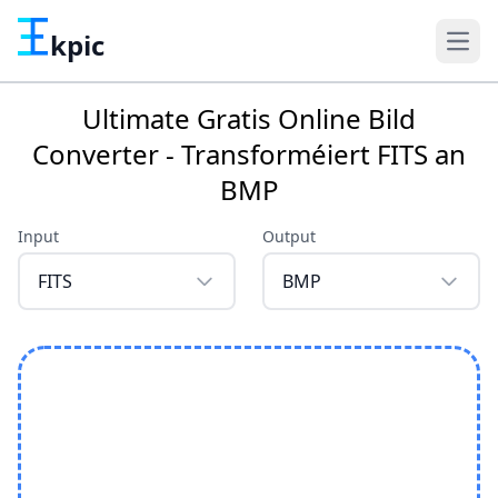
kpic
Ultimate Gratis Online Bild
Converter - Transforméiert FITS an
BMP
Input
Output
FITS
BMP