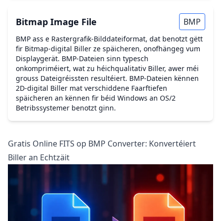
Bitmap Image File
BMP
BMP ass e Rastergrafik-Bilddateiformat, dat benotzt gëtt
fir Bitmap-digital Biller ze späicheren, onofhängeg vum
Displaygerät. BMP-Dateien sinn typesch
onkompriméiert, wat zu héichqualitativ Biller, awer méi
grouss Dateigréissten resultéiert. BMP-Dateien kënnen
2D-digital Biller mat verschiddene Faarftiefen
späicheren an kënnen fir béid Windows an OS/2
Betribssystemer benotzt ginn.
Gratis Online FITS op BMP Converter: Konvertéiert
Biller an Echtzäit