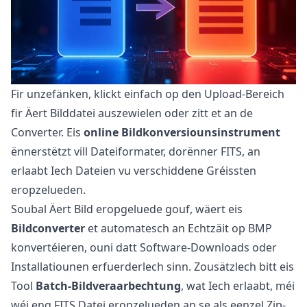
Fir unzefänken, klickt einfach op den Upload-Bereich
fir Äert Bilddatei auszewielen oder zitt et an de
Converter. Eis
online Bildkonversiounsinstrument
ënnerstëtzt vill Dateiformater, dorënner FITS, an
erlaabt Iech Dateien vu verschiddene Gréissten
eropzelueden.
Soubal Äert Bild eropgeluede gouf, wäert eis
Bildconverter
et automatesch an Echtzäit op BMP
konvertéieren, ouni datt Software-Downloads oder
Installatiounen erfuerderlech sinn. Zousätzlech bitt eis
Tool
Batch-Bildveraarbechtung
, wat Iech erlaabt, méi
wéi eng FITS Datei eropzelueden an se als eenzel Zip-