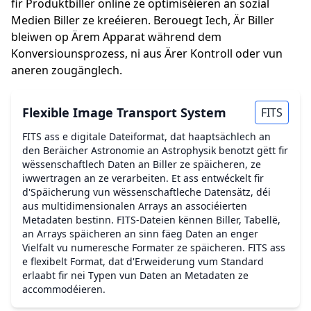
fir Produktbiller online ze optimiséieren an sozial
Medien Biller ze kreéieren. Berouegt Iech, Är Biller
bleiwen op Ärem Apparat während dem
Konversiounsprozess, ni aus Ärer Kontroll oder vun
aneren zougänglech.
Flexible Image Transport System
FITS
FITS ass e digitale Dateiformat, dat haaptsächlech an
den Beräicher Astronomie an Astrophysik benotzt gëtt fir
wëssenschaftlech Daten an Biller ze späicheren, ze
iwwertragen an ze verarbeiten. Et ass entwéckelt fir
d'Späicherung vun wëssenschaftleche Datensätz, déi
aus multidimensionalen Arrays an associéierten
Metadaten bestinn. FITS-Dateien kënnen Biller, Tabellë,
an Arrays späicheren an sinn fäeg Daten an enger
Vielfalt vu numeresche Formater ze späicheren. FITS ass
e flexibelt Format, dat d'Erweiderung vum Standard
erlaabt fir nei Typen vun Daten an Metadaten ze
accommodéieren.