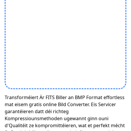
Transforméiert Är FITS Biller an BMP Format effortless
mat eisem gratis online Bild Converter. Eis Servicer
garantéieren datt déi richteg
Kompressiounsmethoden ugewannt ginn ouni
d'Qualitéit ze kompromittéieren, wat et perfekt mécht