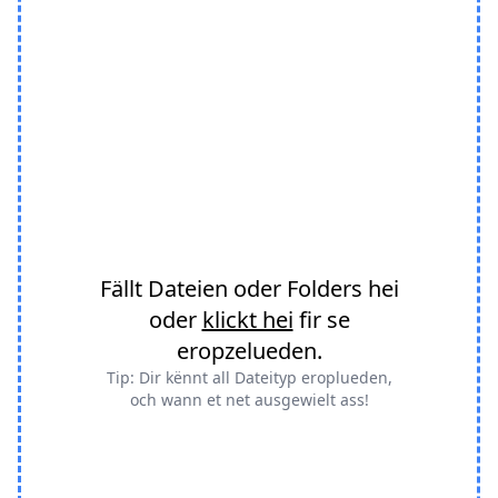
Fällt Dateien oder Folders hei
oder
klickt hei
fir se
eropzelueden.
Tip: Dir kënnt all Dateityp eroplueden,
och wann et net ausgewielt ass!