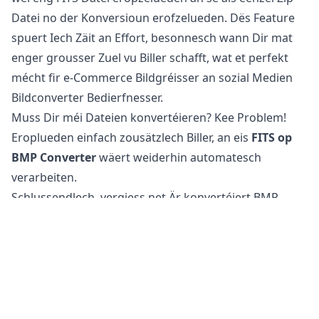
Datei no der Konversioun erofzelueden. Dës Feature
spuert Iech Zäit an Effort, besonnesch wann Dir mat
enger grousser Zuel vu Biller schafft, wat et perfekt
mécht fir e-Commerce Bildgréisser an sozial Medien
Bildconverter Bedierfnesser.
Muss Dir méi Dateien konvertéieren? Kee Problem!
Eroplueden einfach zousätzlech Biller, an eis
FITS op
BMP Converter
wäert weiderhin automatesch
verarbeiten.
Schlussendlech, vergiess net Är konvertéiert BMP
Dateien erofzelueden, déi elo fir Web- an sozial
Mediennotzung optimiséiert sinn.
Ass et sécher FITS Dateien op BMP ze konvertéieren?
Eis
online Bildconverter
ass komplett sécher ze
benotzen fir Är Dateien ze konvertéieren. Är original
Datei bleift onverännert op Ärem Handy, Tablet oder