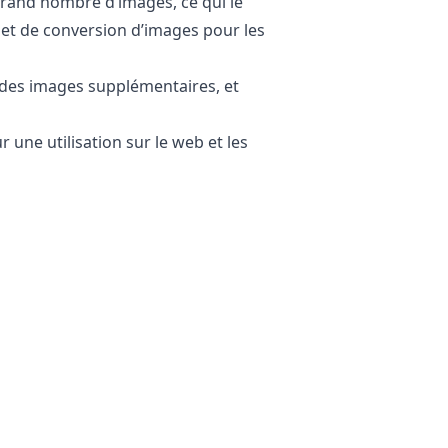
 grand nombre d’images, ce qui le
et de conversion d’images pour les
r des images supplémentaires, et
 une utilisation sur le web et les
 Votre fichier original reste
ginal si le fichier converti ne
votre propre appareil. Cela
conservation de vos fichiers sur
produits sensibles ou d’images de