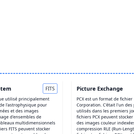
ystem
Picture Exchange
FITS
ue utilisé principalement
PCX est un format de fichier
de l'astrophysique pour
Corporation. C'était l'un de
onnées et des images
utilisés dans les premiers j
ockage d'ensembles de
fichiers PCX peuvent stocker
tableaux multidimensionnels
des images couleur indexées
iers FITS peuvent stocker
compression RLE (Run-Length