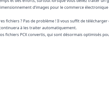
temps et des efforts, surtout lorsque vous devez traiter un
edimensionnement d’images pour le commerce électronique 
es fichiers ? Pas de problème ! Il vous suffit de télécharge
ontinuera à les traiter automatiquement.
vos fichiers PCX convertis, qui sont désormais optimisés pour
ITS en PCX ?
igne
est totalement sûr à utiliser pour convertir vos fichiers.
e ou ordinateur. Cela signifie que vous pouvez revenir à l’ori
 à vos images ou photos, car tout le traitement se fait sur 
sensibles sécurisées. Vous n’avez pas à vous soucier de la 
nternet, ce qui est parfait pour la conversion d’images de 