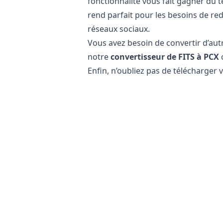
fonctionnalité vous fait gagner du 
rend parfait pour les besoins de r
réseaux sociaux.
Vous avez besoin de convertir d’autr
notre
convertisseur de FITS à PCX
c
Enfin, n’oubliez pas de télécharger 
réseaux sociaux.
Est-il sûr de convertir des fichiers F
Notre
convertisseur d’images en l
inchangé sur votre téléphone, tablett
répond pas à vos besoins.
De plus, nos serveurs n’accèdent pas
contribue à garder vos informations 
notre serveur ou de leur envoi sur I
photographie personnelle.