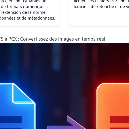
aux, et sont capables de
fichier. Les fichiers PCX son
é de formats numériques.
logiciels de retouche et de v
 l'extension de la norme
 données et de métadonnées.
ITS à PCX : Convertissez des images en temps réel