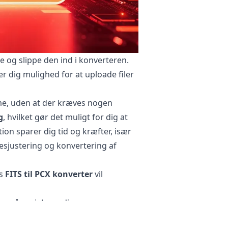
ke og slippe den ind i konverteren.
er dig mulighed for at uploade filer
ime, uden at der kræves nogen
g
, hvilket gør det muligt for dig at
ion sparer dig tid og kræfter, især
lsesjustering og konvertering af
es
FITS til PCX konverter
vil
g på sociale medier.