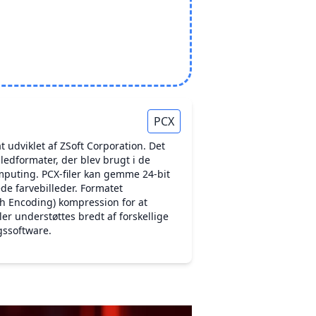
PCX
at udviklet af ZSoft Corporation. Det
lledformater, der blev brugt i de
omputing. PCX-filer kan gemme 24-bit
de farvebilleder. Formatet
h Encoding) kompression for at
iler understøttes bredt af forskellige
gssoftware.