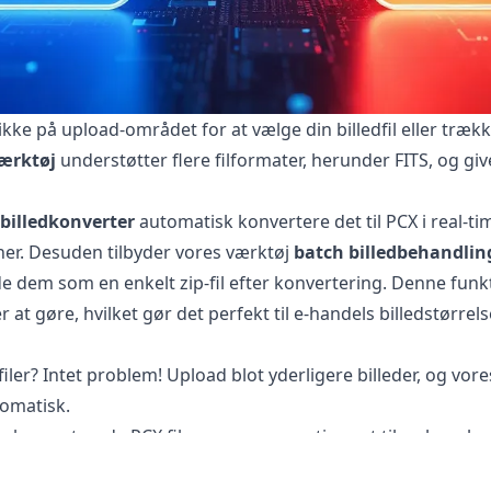
ikke på upload-området for at vælge din billedfil eller træk
værktøj
understøtter flere filformater, herunder FITS, og giv
billedkonverter
automatisk konvertere det til PCX i real-t
ner. Desuden tilbyder vores værktøj
batch billedbehandlin
e dem som en enkelt zip-fil efter konvertering. Denne funkt
r at gøre, hvilket gør det perfekt til e-handels billedstørre
filer? Intet problem! Upload blot yderligere billeder, og vor
omatisk.
 konverterede PCX filer, som nu er optimeret til web og bru
r til PCX?