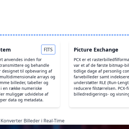
ystem
Picture Exchange
FITS
mært anvendes inden for
PCX er et rasterbilledfilform
 transmittere og behandle
var et af de første bitmap-bi
r designet til opbevaring af
tidlige dage af personlig c
multidimensionale arrays og
farvebilleder samt indeksere
emme billeder, tabeller og
understøtter RLE (Run-Lengt
a i en række numeriske
reducere filstørrelsen. PCX-f
 der muliggør udvidelse af
billedredigerings- og visnin
per data og metadata.
 Konverter Billeder i Real-Time