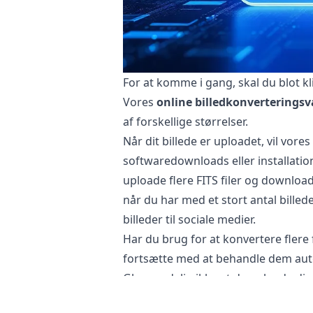
For at komme i gang, skal du blot kl
Vores
online billedkonverterings
af forskellige størrelser.
Når dit billede er uploadet, vil vores
softwaredownloads eller installatio
uploade flere FITS filer og download
når du har med et stort antal billede
billeder til sociale medier.
Har du brug for at konvertere flere 
fortsætte med at behandle dem aut
Glem endelig ikke at downloade dine
Er det sikkert at konvertere FITS file