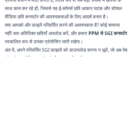
साथ काम कर रहे हों, जिससे यह ई-कॉमर्स छवि आकार घटक और सोशल
मीडिया छवि कनवर्टर की आवश्यकताओं के लिए आदर्श बनता है।
क्या आपको और फ़ाइलें परिवर्तित करने की आवश्यकता है? कोई समस्या
नहीं! बस अतिरिक्त छवियाँ अपलोड करें, और हमारा
PPM से SGI कनवर्टर
स्वचालित रूप से उनका प्रोसेसिंग जारी रखेगा।
अंत में, अपने परिवर्तित SGI फ़ाइलों को डाउनलोड करना न भूलें, जो अब वेब
और सोशल मीडिया उपयोग के लिए अनुकूलित हैं।
क्या PPM फ़ाइलों को SGI में परिवर्तित करना सुरक्षित है?
हमारा
ऑनलाइन छवि कनवर्टर
आपकी फ़ाइलों को परिवर्तित करने के लिए
पूरी तरह से सुरक्षित है। आपकी मूल फ़ाइल आपके फोन, टैबलेट, या कंप्यूटर
पर अपरिवर्तित रहती है। इसका मतलब है कि यदि परिवर्तित फ़ाइल आपकी
आवश्यकताओं को पूरा नहीं करती है, तो आप मूल पर वापस लौट सकते हैं।
इसके अतिरिक्त, हमारे सर्वर आपकी छवियों या चित्रों तक पहुँच नहीं रखते हैं
क्योंकि सभी प्रोसेसिंग आपके अपने डिवाइस पर होती है। यह आपकी
संवेदनशील जानकारी को सुरक्षित रखने में मदद करता है। आपको अपनी
फ़ाइलों के हमारे सर्वर पर संग्रहीत होने या इंटरनेट पर भेजे जाने की चिंता