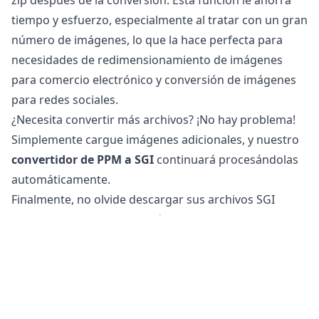
tiempo y esfuerzo, especialmente al tratar con un gran
número de imágenes, lo que la hace perfecta para
necesidades de redimensionamiento de imágenes
para comercio electrónico y conversión de imágenes
para redes sociales.
¿Necesita convertir más archivos? ¡No hay problema!
Simplemente cargue imágenes adicionales, y nuestro
convertidor de PPM a SGI
continuará procesándolas
automáticamente.
Finalmente, no olvide descargar sus archivos SGI
convertidos, que ahora están optimizados para su uso
en la web y en redes sociales.
¿Es seguro convertir archivos PPM a SGI?
Nuestro
convertidor de imágenes en línea
es
completamente seguro de usar para convertir sus
archivos. Su archivo original permanece sin cambios