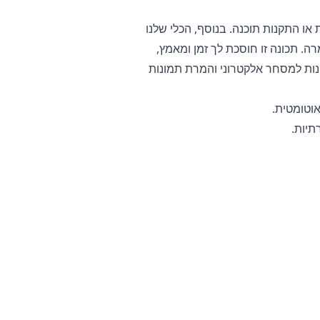
לי לדרוש הורדות או התקנות תוכנה. בנוסף, הכלי שלנו
 ולהוריד אותם כקובץ zip אחד לאחר ההמרה. תכונה זו חוסכת לך זמן ומאמץ,
נות למסחר אלקטרוני והמרת תמונות
אוטומטית.
י בטלפון, בטאבלט או במחשב שלך. זה
וזר לשמור על המידע הרגיש שלך מאובטח.
המרת תמונות מוצר רגישות או תמונות