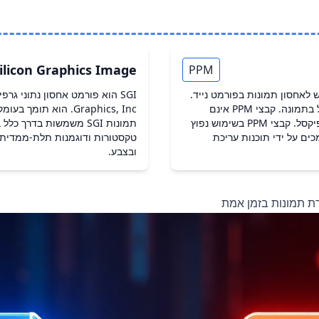
ilicon Graphics Image
PPM
 לאחסון תמונות בפורמט נייד.
קבצי PPM מכילים מידע צבע עבור כל פיקסל בתמונה. קבצי PPM אינם
Graphics, Inc. הוא תו
דחוסים ומאחסנים ערכי צבע RGB עבור כל פיקסל. קבצי PPM בשימוש נפוץ
תמונות SGI משמשות בדר
ים על ידי תוכנות עריכת
טקסטורות ודוגמנות תלת-ממדית.
ובצבע.