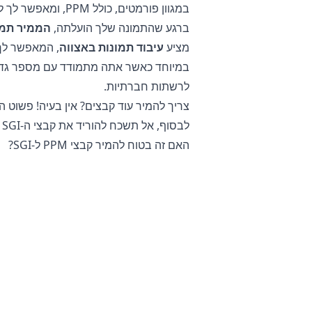
במגוון פורמטים, כולל PPM, ומאפשר לך להעלות קבצים בגדלים שונים.
ברגע שהתמונה שלך הועלתה,
הממיר תמו
מציע
עיבוד תמונות באצווה
במיוחד כאשר אתה מתמודד עם מספר גדול 
לרשתות חברתיות.
צריך להמיר עוד קבצים? אין בעיה! פשוט הע
לבסוף, אל תשכח להוריד את קבצי ה-SGI המומרים שלך, אשר כעת מותאמים לשימוש באינטרנט וברשתות חברתיות.
האם זה בטוח להמיר קבצי PPM ל-SGI?
הממיר התמונות המקוון
שלנו בטוח לחלו
אומר שאתה יכול לחזור לקובץ המקורי אם 
בנוסף, השרתים שלנו אינם ניגשים לתמונו
אינך צריך לדאוג שהקבצים שלך יאוחסנו ע
צילום אישיות.