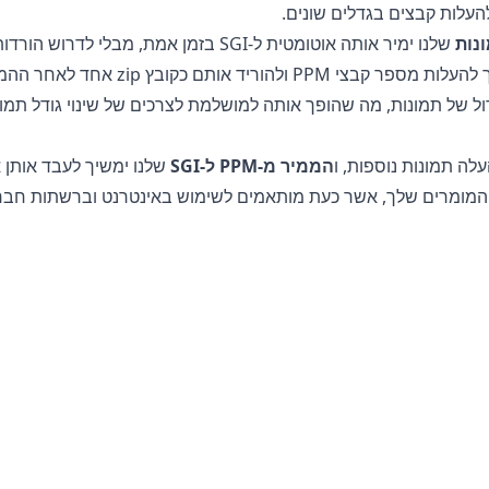
נות
שלנו ימיר אותה אוטומטית ל-SGI בזמן אמת, מב
, המאפשר לך להעלות מספר קבצי PPM
של תמונות, מה שהופך אותה למושלמת לצרכים של שינוי גודל תמו
לה תמונות נוספות, ו
הממיר מ-PPM ל-SGI
שלנו ימשיך לעבד אותן 
טין לשימוש להמרת הקבצים שלך. הקובץ המקורי שלך נשאר ללא שינו
הקובץ המומר אינו עונה על הצרכים שלך.
ת או לתמונות שלך מכיוון שכל העיבוד מתבצע על המכשיר שלך. זה ע
ל השרת שלנו או יישלחו דרך האינטרנט, מה שהופך את זה למושלם ל
© 2025
Ekpic
. כל הזכויות שמורות.