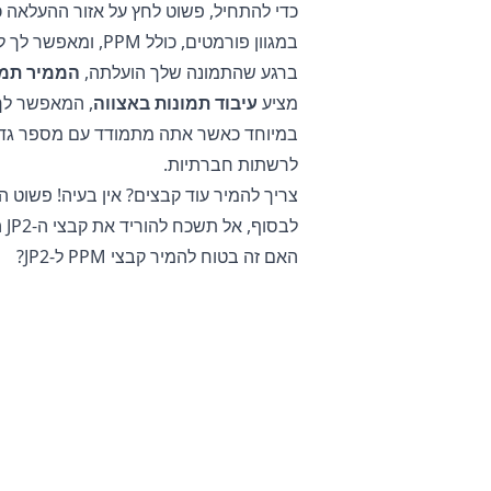
כדי להתחיל, פשוט לחץ על אזור ההעלאה כ
במגוון פורמטים, כולל PPM, ומאפשר לך להעלות קבצים בגדלים שונים.
ברגע שהתמונה שלך הועלתה,
הממיר תמו
מציע
עיבוד תמונות באצווה
במיוחד כאשר אתה מתמודד עם מספר גדול 
לרשתות חברתיות.
צריך להמיר עוד קבצים? אין בעיה! פשוט הע
לבסוף, אל תשכח להוריד את קבצי ה-JP2 המומרים שלך, אשר כעת מותאמים לשימוש באינטרנט וברשתות חברתיות.
האם זה בטוח להמיר קבצי PPM ל-JP2?
הממיר התמונות המקוון
שלנו בטוח לחלו
אומר שאתה יכול לחזור לקובץ המקורי אם 
בנוסף, השרתים שלנו אינם ניגשים לתמונו
אינך צריך לדאוג שהקבצים שלך יאוחסנו ע
צילום אישיות.