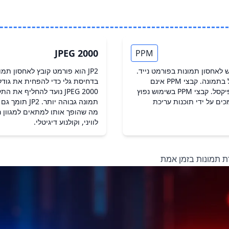
JPEG 2000
PPM
 לאחסון תמונות בפורמט נייד.
JP2 הוא פורמט קובץ לאחסון ת
קבצי PPM מכילים מידע צבע עבור כל פיקסל בתמונה. קבצי PPM אינם
בדחיסת גלי כדי להפחית את גודל
דחוסים ומאחסנים ערכי צבע RGB עבור כל פיקסל. קבצי PPM בשימוש נפוץ
ים על ידי תוכנות עריכת
תמונה גבוהה י
מה שהופך אותו למתאים למגוון רח
לוויני, וקולנוע דיגיטלי.