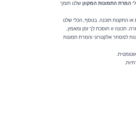
לי
המרת התמונות המקוון
שלנו תומך
לי לדרוש הורדות או התקנות תוכנה. בנוסף, הכלי שלנו
 ולהוריד אותם כקובץ zip אחד לאחר ההמרה. תכונה זו חוסכת לך זמן ומאמץ,
נות למסחר אלקטרוני והמרת תמונות
וטומטית.
י בטלפון, בטאבלט או במחשב שלך. זה
וזר לשמור על המידע הרגיש שלך מאובטח.
המרת תמונות מוצר רגישות או תמונות