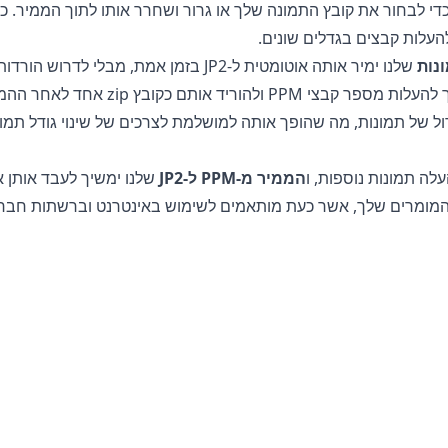
די לבחור את קובץ התמונה שלך או גרור ושחרר אותו לתוך הממיר. כ
נות
שלנו ימיר אותה אוטומטית ל-JP2 בזמן אמת, מב
, המאפשר לך להעלות מספר קבצי PPM
של תמונות, מה שהופך אותה למושלמת לצרכים של שינוי גודל תמו
לה תמונות נוספות, ו
הממיר מ-PPM ל-JP2
שלנו ימשיך לעבד אותן א
טין לשימוש להמרת הקבצים שלך. הקובץ המקורי שלך נשאר ללא שינו
הקובץ המומר אינו עונה על הצרכים שלך.
ת או לתמונות שלך מכיוון שכל העיבוד מתבצע על המכשיר שלך. זה ע
ל השרת שלנו או יישלחו דרך האינטרנט, מה שהופך את זה למושלם ל