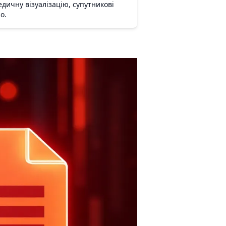
дичну візуалізацію, супутникові
о.