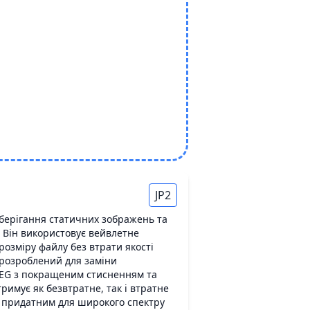
JP2
зберігання статичних зображень та
 Він використовує вейвлетне
озміру файлу без втрати якості
 розроблений для заміни
PEG з покращеним стисненням та
тримує як безвтратне, так і втратне
 придатним для широкого спектру