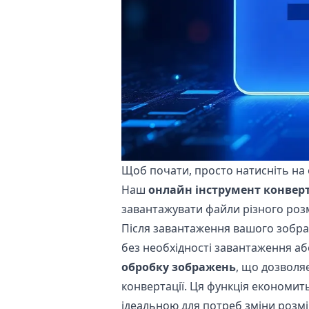
Щоб почати, просто натисніть на
Наш
онлайн інструмент конвер
завантажувати файли різного розм
Після завантаження вашого зоб
без необхідності завантаження а
обробку зображень
, що дозволяє
конвертації. Ця функція економить
ідеальною для потреб зміни розмі