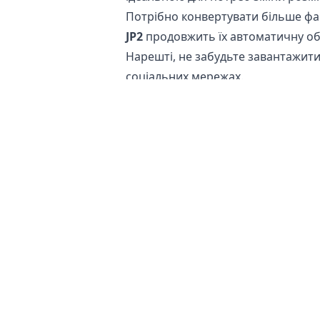
Потрібно конвертувати більше фа
JP2
продовжить їх автоматичну об
Нарешті, не забудьте завантажити 
соціальних мережах.
Чи безпечно конвертувати файли 
Наш
онлайн конвертер зображ
оригінальний файл залишається н
повернутися до оригіналу, якщо 
Крім того, наші сервери не отрим
пристрої. Це допомагає зберегти 
файлів на нашому сервері або їх 
продуктів або особистих фотограф