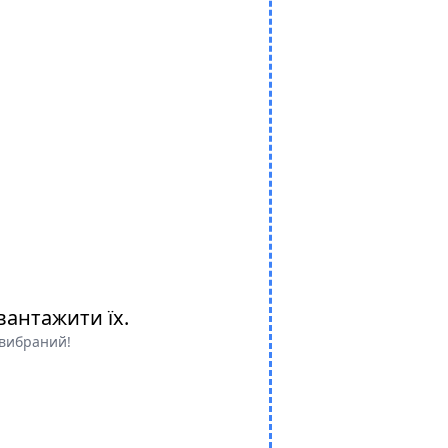
вантажити їх.
 вибраний!