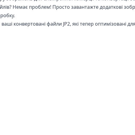
йлів? Немає проблем! Просто завантажте додаткові зоб
робку.
ваші конвертовані файли JP2, які тепер оптимізовані для
PPM в JP2?
ень
абсолютно безпечний для використання при конверта
езмінним на вашому телефоні, планшеті або комп’ютері.
конвертоване зображення не відповідає вашим потребам
ують доступу до ваших зображень, оскільки вся обробка
вашу чутливу інформацію в безпеці. Вам не потрібно ту
передачу через Інтернет, що робить його ідеальним для 
ій.
© 2025
Ekpic
. Всі Права Захищені.