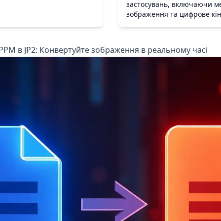
застосувань, включаючи ме
зображення та цифрове кін
PM в JP2: Конвертуйте зображення в реальному часі