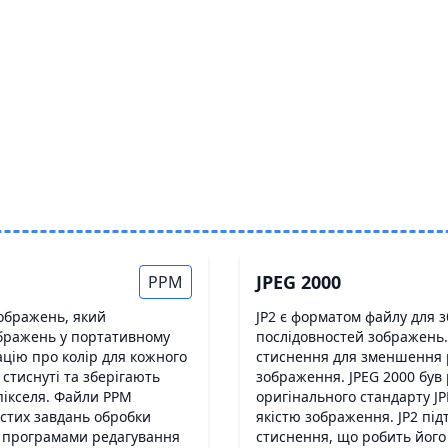
JPEG 2000
PPM
ображень, який
JP2 є форматом файлу для 
ображень у портативному
послідовностей зображень.
цію про колір для кожного
стиснення для зменшення р
стиснуті та зберігають
зображення. JPEG 2000 був
пікселя. Файли PPM
оригінального стандарту J
стих завдань обробки
якістю зображення. JP2 під
и програмами редагування
стиснення, що робить його