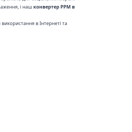
раження, і наш
конвертер PPM в
 використання в Інтернеті та
ції ваших файлів. Ваш
 Це означає, що ви можете
.
 відбувається на вашому власному
рбуватися про зберігання ваших
конвертації чутливих зображень