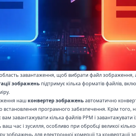
 область завантаження, щоб вибрати файл зображення, а
тації зображень
підтримує кілька форматів файлів, вкл
іру.
раження наш
конвертер зображень
автоматично конверту
бо встановлення програмного забезпечення. Крім того, 
 вам завантажувати кілька файлів PPM і завантажувати їх
 ваш час і зусилля, особливо при обробці великої кілько
ру зображень для електронної комерції та конвертації 