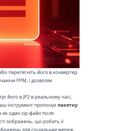
бо перетягніть його в конвертер.
ючаючи PPM, і дозволяє
є його в JP2 в реальному часі,
наш інструмент пропонує
пакетну
 як один zip-файл після
сті зображень, що робить її
зображень для соціальних мереж.