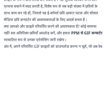
प्रयास बचाने में मदद करती है, विशेष रूप से जब बड़ी संख्या में छवियों के
साथ काम कर रहे हों, जिससे यह ई-कॉमर्स छवि आकार घटक और सोशल
मीडिया छवि कनवर्टर की आवश्यकताओं के लिए आदर्श बनता है।
क्या आपको और फ़ाइलें परिवर्तित करने की आवश्यकता है? कोई समस्या
नहीं! बस अतिरिक्त छवियाँ अपलोड करें, और हमारा
PPM से GIF कनवर्टर
स्वचालित रूप से उनका प्रोसेसिंग जारी रखेगा।
अंत में, अपने परिवर्तित GIF फ़ाइलों को डाउनलोड करना न भूलें, जो अब वेब
और सोशल मीडिया उपयोग के लिए अनुकूलित हैं।
क्या PPM फ़ाइलों को GIF में परिवर्तित करना सुरक्षित है?
हमारा
ऑनलाइन छवि कनवर्टर
आपकी फ़ाइलों को परिवर्तित करने के लिए
पूरी तरह से सुरक्षित है। आपकी मूल फ़ाइल आपके फोन, टैबलेट, या कंप्यूटर
पर अपरिवर्तित रहती है। इसका मतलब है कि यदि परिवर्तित फ़ाइल आपकी
आवश्यकताओं को पूरा नहीं करती है, तो आप मूल पर वापस लौट सकते हैं।
इसके अतिरिक्त, हमारे सर्वर आपकी छवियों या चित्रों तक पहुँच नहीं रखते हैं
क्योंकि सभी प्रोसेसिंग आपके अपने डिवाइस पर होती है। यह आपकी
संवेदनशील जानकारी को सुरक्षित रखने में मदद करता है। आपको अपनी