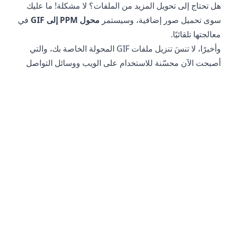
هل تحتاج إلى تحويل المزيد من الملفات؟ لا مشكلة! ما عليك
سوى تحميل صور إضافية، وسيستمر
محول PPM إلى GIF
في
معالجتها تلقائيًا.
وأخيرًا، لا تنسَ تنزيل ملفات GIF المحولة الخاصة بك، والتي
أصبحت الآن محسّنة للاستخدام على الويب ووسائل التواصل
الاجتماعي.
هل من الآمن تحويل ملفات PPM إلى GIF؟
إن
محول الصور عبر الإنترنت
لدينا آمن تمامًا للاستخدام في
تحويل ملفاتك. يظل ملفك الأصلي دون تغيير على هاتفك أو جهازك
اللوحي أو الكمبيوتر. وهذا يعني أنه يمكنك العودة إلى الأصل إذا لم
يلبي الملف المحول احتياجاتك.
بالإضافة إلى ذلك، لا تصل خوادمنا إلى صورك أو صورك لأن جميع
المعالجة تحدث على جهازك الخاص. يساعد ذلك في الحفاظ على
معلوماتك الحساسة آمنة. لا داعي للقلق بشأن تخزين ملفاتك على
خادمنا أو إرسالها عبر الإنترنت، مما يجعلها مثالية لتحويل صور
المنتجات الحساسة أو صور التصوير الشخصي.