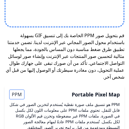
قم بتحويل صور PPM الخاصة بك إلى تنسيق GIF بسهولة
باستخدام محول الصور المجاني عبر الإنترنت لدينا. تضمن خدمتنا
تطبيق طرق ضغط مناسبة دون المساس بالجودة، مما يجعلها
مثالية لتحسين صور المنتجات عبر الإنترنت وإنشاء صور لوسائل
التواصل الاجتماعي. تأكد من أن صورك تبقى على جهازك طوال
عملية التحويل، دون مغادرة سيطرتك أو الوصول إليها من قبل أي
شخص آخر.
Portable Pixel Map
PPM
PPM هو تنسيق ملف صورة نقطية يُستخدم لتخزين الصور في شكل
قابل للنقل. تحتوي ملفات PPM على معلومات اللون لكل بكسل
في الصورة. ملفات PPM غير مضغوطة وتخزن قيم الألوان RGB
لكل بكسل. تُستخدم ملفات PPM عادةً لمهام معالجة الصور
البسيطة ومدعومة من قبل برامج تحرير الصور المختلفة.