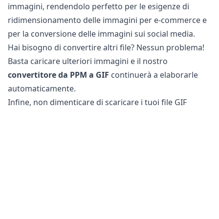
immagini, rendendolo perfetto per le esigenze di
ridimensionamento delle immagini per e-commerce e
per la conversione delle immagini sui social media.
Hai bisogno di convertire altri file? Nessun problema!
Basta caricare ulteriori immagini e il nostro
convertitore da PPM a GIF
continuerà a elaborarle
automaticamente.
Infine, non dimenticare di scaricare i tuoi file GIF
convertiti, che sono ora ottimizzati per l’uso sul web e
sui social media.
È sicuro convertire file PPM in GIF?
Il nostro
convertitore di immagini online
è
completamente sicuro da utilizzare per la conversione
dei tuoi file. Il tuo file originale rimane invariato sul tuo
telefono, tablet o computer. Ciò significa che puoi
tornare all’originale se il file convertito non soddisfa le