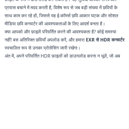
प्रयास बचाने में मदद करती है, विशेष रूप से जब बड़ी संख्या में छवियों के
साथ काम कर रहे हों, जिससे यह ई-कॉमर्स छवि आकार घटक और सोशल
मीडिया छवि कनवर्टर की आवश्यकताओं के लिए आदर्श बनता है।
क्या आपको और फ़ाइलें परिवर्तित करने की आवश्यकता है? कोई समस्या
नहीं! बस अतिरिक्त छवियाँ अपलोड करें, और हमारा
EXR से HDR कनवर्टर
स्वचालित रूप से उनका प्रोसेसिंग जारी रखेगा।
अंत में, अपने परिवर्तित HDR फ़ाइलों को डाउनलोड करना न भूलें, जो अब
वेब और सोशल मीडिया उपयोग के लिए अनुकूलित हैं।
क्या EXR फ़ाइलों को HDR में परिवर्तित करना सुरक्षित है?
हमारा
ऑनलाइन छवि कनवर्टर
आपकी फ़ाइलों को परिवर्तित करने के लिए
पूरी तरह से सुरक्षित है। आपकी मूल फ़ाइल आपके फोन, टैबलेट, या कंप्यूटर
पर अपरिवर्तित रहती है। इसका मतलब है कि यदि परिवर्तित फ़ाइल आपकी
आवश्यकताओं को पूरा नहीं करती है, तो आप मूल पर वापस लौट सकते हैं।
इसके अतिरिक्त, हमारे सर्वर आपकी छवियों या चित्रों तक पहुँच नहीं रखते हैं
क्योंकि सभी प्रोसेसिंग आपके अपने डिवाइस पर होती है। यह आपकी
संवेदनशील जानकारी को सुरक्षित रखने में मदद करता है। आपको अपनी