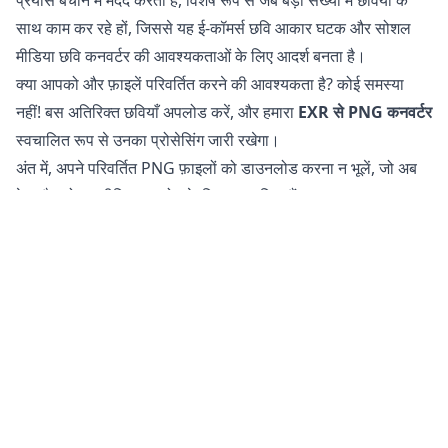
साथ काम कर रहे हों, जिससे यह ई-कॉमर्स छवि आकार घटक और सोशल
मीडिया छवि कनवर्टर की आवश्यकताओं के लिए आदर्श बनता है।
क्या आपको और फ़ाइलें परिवर्तित करने की आवश्यकता है? कोई समस्या
नहीं! बस अतिरिक्त छवियाँ अपलोड करें, और हमारा
EXR से PNG कनवर्टर
स्वचालित रूप से उनका प्रोसेसिंग जारी रखेगा।
अंत में, अपने परिवर्तित PNG फ़ाइलों को डाउनलोड करना न भूलें, जो अब
वेब और सोशल मीडिया उपयोग के लिए अनुकूलित हैं।
क्या EXR फ़ाइलों को PNG में परिवर्तित करना सुरक्षित है?
हमारा
ऑनलाइन छवि कनवर्टर
आपकी फ़ाइलों को परिवर्तित करने के लिए
पूरी तरह से सुरक्षित है। आपकी मूल फ़ाइल आपके फोन, टैबलेट, या कंप्यूटर
पर अपरिवर्तित रहती है। इसका मतलब है कि यदि परिवर्तित फ़ाइल आपकी
आवश्यकताओं को पूरा नहीं करती है, तो आप मूल पर वापस लौट सकते हैं।
इसके अतिरिक्त, हमारे सर्वर आपकी छवियों या चित्रों तक पहुँच नहीं रखते हैं
क्योंकि सभी प्रोसेसिंग आपके अपने डिवाइस पर होती है। यह आपकी
संवेदनशील जानकारी को सुरक्षित रखने में मदद करता है। आपको अपनी
फ़ाइलों के हमारे सर्वर पर संग्रहीत होने या इंटरनेट पर भेजे जाने की चिंता